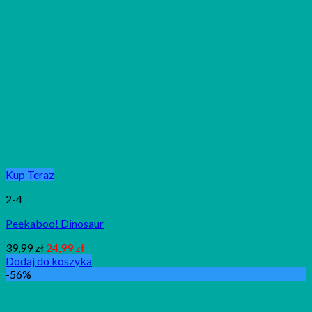
Kup Teraz
2-4
Peekaboo! Dinosaur
39,99
zł
24,99
zł
Dodaj do koszyka
-56%