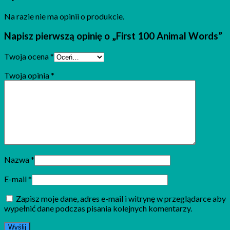
Na razie nie ma opinii o produkcie.
Napisz pierwszą opinię o „First 100 Animal Words”
Twoja ocena
*
Twoja opinia
*
Nazwa
*
E-mail
*
Zapisz moje dane, adres e-mail i witrynę w przeglądarce aby
wypełnić dane podczas pisania kolejnych komentarzy.