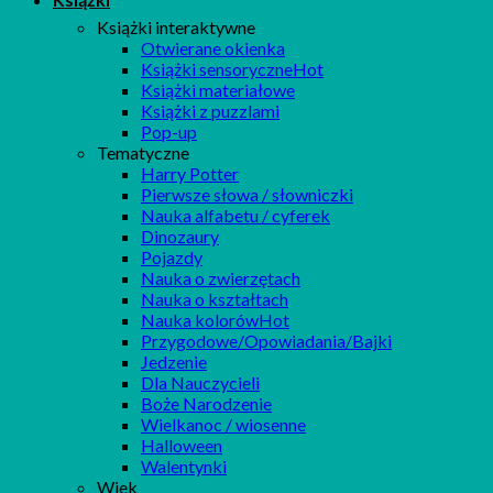
Książki interaktywne
Otwierane okienka
Książki sensoryczne
Książki materiałowe
Książki z puzzlami
Pop-up
Tematyczne
Harry Potter
Pierwsze słowa / słowniczki
Nauka alfabetu / cyferek
Dinozaury
Pojazdy
Nauka o zwierzętach
Nauka o kształtach
Nauka kolorów
Przygodowe/Opowiadania/Bajki
Jedzenie
Dla Nauczycieli
Boże Narodzenie
Wielkanoc / wiosenne
Halloween
Walentynki
Wiek