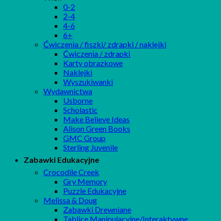
0-2
2-4
4-6
6+
Ćwiczenia / fiszki/ zdrapki / naklejki
Ćwiczenia / zdrapki
Karty obrazkowe
Naklejki
Wyszukiwanki
Wydawnictwa
Usborne
Scholastic
Make Believe Ideas
Alison Green Books
GMC Group
Sterling Juvenile
Zabawki Edukacyjne
Crocodile Creek
Gry Memory
Puzzle Edukacyjne
Melissa & Doug
Zabawki Drewniane
Tablice Manipulacyjne/Interaktywne