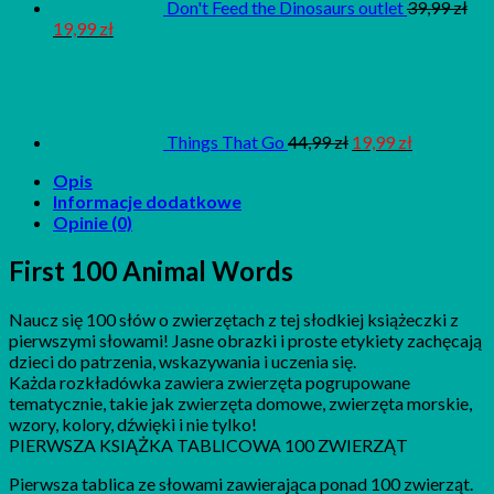
Don't Feed the Dinosaurs outlet
39,99
zł
19,99
zł
Things That Go
44,99
zł
19,99
zł
Opis
Informacje dodatkowe
Opinie (0)
First 100 Animal Words
Naucz się 100 słów o zwierzętach z tej słodkiej książeczki z
pierwszymi słowami! Jasne obrazki i proste etykiety zachęcają
dzieci do patrzenia, wskazywania i uczenia się.
Każda rozkładówka zawiera zwierzęta pogrupowane
tematycznie, takie jak zwierzęta domowe, zwierzęta morskie,
wzory, kolory, dźwięki i nie tylko!
PIERWSZA KSIĄŻKA TABLICOWA 100 ZWIERZĄT
Pierwsza tablica ze słowami zawierająca ponad 100 zwierząt.