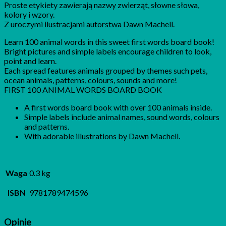
Proste etykiety zawierają nazwy zwierząt, słowne słowa,
kolory i wzory.
Z uroczymi ilustracjami autorstwa Dawn Machell.
Learn 100 animal words in this sweet first words board book!
Bright pictures and simple labels encourage children to look,
point and learn.
Each spread features animals grouped by themes such pets,
ocean animals, patterns, colours, sounds and more!
FIRST 100 ANIMAL WORDS BOARD BOOK
A first words board book with over 100 animals inside.
Simple labels include animal names, sound words, colours
and patterns.
With adorable illustrations by Dawn Machell.
Waga
0.3 kg
ISBN
9781789474596
Opinie