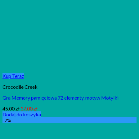
Kup Teraz
Crocodile Creek
Gra Memory pamięciowa 72 elementy, motyw Motylki
45,00
zł
37,00
zł
Dodaj do koszyka
-7%