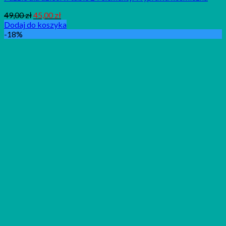
49,00
zł
45,00
zł
Dodaj do koszyka
-18%