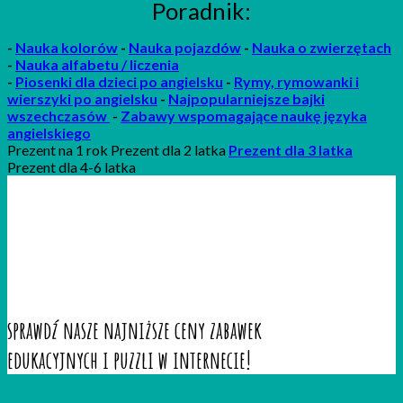
Poradnik:
-
Nauka kolorów
-
Nauka pojazdów
-
Nauka o zwierzętach
-
Nauka alfabetu / liczenia
-
P
iosenki
dla dzieci po angielsku
-
Rymy, rymowanki i
wierszyki po angielsku
-
Najpopularniejsze bajki
wszechczasów
-
Zabawy wspomagające naukę języka
angielskiego
Prezent na 1 rok Prezent dla 2 latka
Prezent dla 3 latka
Prezent dla 4-6 latka
sprawdź nasze najniższe ceny zabawek
edukacyjnych i puzzli w internecie!