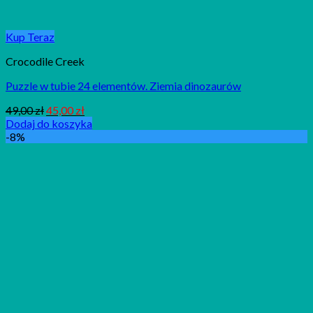
Kup Teraz
Crocodile Creek
Puzzle w tubie 24 elementów. Ziemia dinozaurów
49,00
zł
45,00
zł
Dodaj do koszyka
-8%