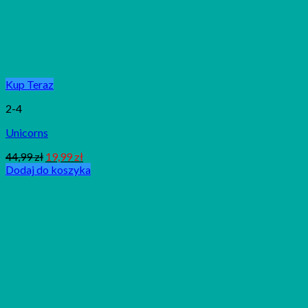
Kup Teraz
2-4
Unicorns
44,99
zł
19,99
zł
Dodaj do koszyka