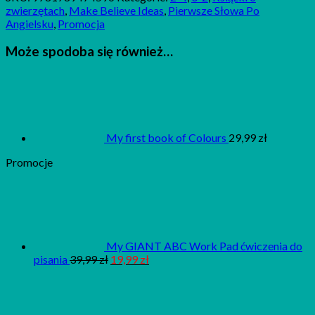
Animal
zwierzętach
,
Make Believe Ideas
,
Pierwsze Słowa Po
Words
Angielsku
,
Promocja
Może spodoba się również…
My first book of Colours
29,99
zł
Promocje
My GIANT ABC Work Pad ćwiczenia do
pisania
39,99
zł
19,99
zł