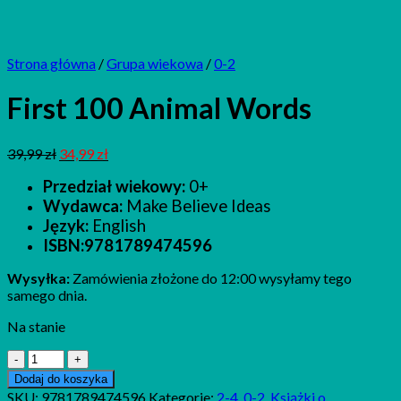
Strona główna
/
Grupa wiekowa
/
0-2
First 100 Animal Words
39,99
zł
34,99
zł
Przedział wiekowy:
0+
Wydawca:
Make Believe Ideas
Język:
English
ISBN:9781789474596
Wysyłka:
Zamówienia złożone do 12:00 wysyłamy tego
samego dnia.
Na stanie
ilość
First
Dodaj do koszyka
100
SKU:
9781789474596
Kategorie:
2-4
,
0-2
,
Książki o