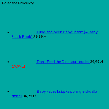
Polecane Produkty
Hide-and-Seek Baby Shark! (A Baby
Shark Book)
39,99
zł
Don't Feed the Dinosaurs outlet
39,99
zł
19,99
zł
Baby Faces książka po angielsku dla
dzieci
34,99
zł