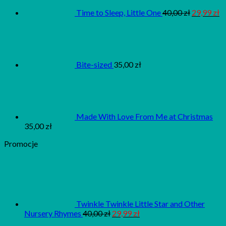
Time to Sleep, Little One
40,00
zł
29,99
zł
Bite-sized
35,00
zł
Made With Love From Me at Christmas
35,00
zł
Promocje
Twinkle Twinkle Little Star and Other
Nursery Rhymes
40,00
zł
29,99
zł