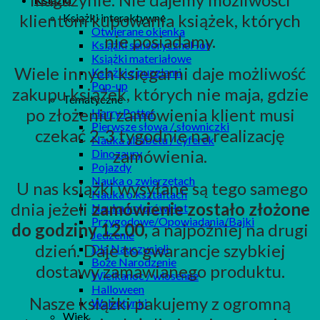
klientom kupowania książek, których
Książki interaktywne
Otwierane okienka
nie posiadamy.
Książki sensoryczne
Książki materiałowe
Wiele innych księgarni daje możliwość
Książki z puzzlami
Pop-up
zakupu książek, których nie maja, gdzie
Tematyczne
po złożeniu zamówienia klient musi
Harry Potter
Pierwsze słowa / słowniczki
czekać 2-3 tygodnie na realizację
Nauka alfabetu / cyferek
zamówienia.
Dinozaury
Pojazdy
Nauka o zwierzętach
U nas książki wysyłane są tego samego
Nauka o kształtach
dnia jeżeli
zamówienie zostało złożone
Nauka kolorów
Przygodowe/Opowiadania/Bajki
do godziny 12.00,
a najpóźniej na drugi
Jedzenie
dzień. Daje to gwarancje szybkiej
Dla Nauczycieli
Boże Narodzenie
dostawy zamawianego produktu.
Wielkanoc / wiosenne
Halloween
Nasze książki pakujemy z ogromną
Walentynki
Wiek