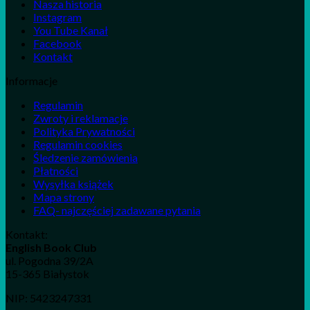
Nasza historia
Instagram
You Tube Kanał
Facebook
Kontakt
Informacje
Regulamin
Zwroty i reklamacje
Polityka Prywatności
Regulamin cookies
Śledzenie zamówienia
Płatności
Wysyłka książek
Mapa strony
FAQ- najczęściej zadawane pytania
Kontakt:
English Book Club
ul. Pogodna 39/2A
15-365 Białystok
NIP: 5423247331