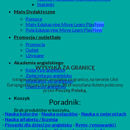
Naklejki
Maty Dydaktyczne
Pomoce
Maty Edukacyjne Move Learn Play
Pola Edukacyjne Move Learn Play
Promocja / outlet
Promocja
Outlet
Używane
Akademia angielskiego
WYSYŁKA ZA GRANICĘ
Kolory po angielsku
Zwierzęta po angielsku
Istnieje możliwość wysłania za granicę, na terenie Unii
Wielkanoc po angielsku
Europejskiej paczka płatna
30 zł
wysyłana listem polecony
Owoce po angielsku
przez
Pocztę Polską.
Koszyk
Poradnik:
Brak produktów w koszyku.
-
Nauka kolorów
-
Nauka pojazdów
-
Nauka o zwierzętach
-
Nauka alfabetu / liczenia
-
P
iosenki
dla dzieci po angielsku
-
Rymy, rymowanki i