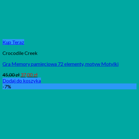
Kup Teraz
Crocodile Creek
Gra Memory pamięciowa 72 elementy, motyw Motylki
45,00
zł
37,00
zł
Dodaj do koszyka
-7%