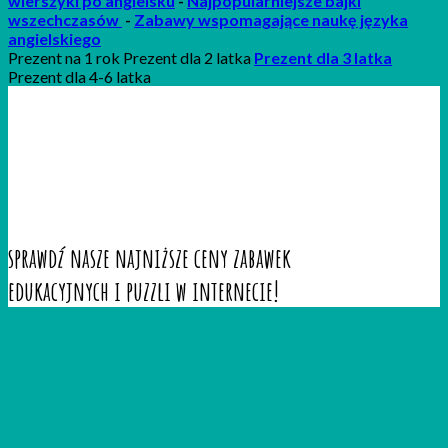
wierszyki po angielsku
-
Najpopularniejsze bajki
wszechczasów
-
Zabawy wspomagające naukę języka
angielskiego
Prezent na 1 rok Prezent dla 2 latka
Prezent dla 3 latka
Prezent dla 4-6 latka
sprawdź nasze najniższe ceny zabawek
edukacyjnych i puzzli w internecie!