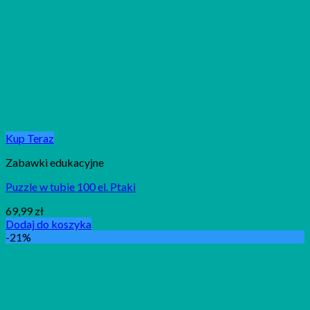
Kup Teraz
Zabawki edukacyjne
Puzzle w tubie 100 el. Ptaki
69,99
zł
Dodaj do koszyka
-21%