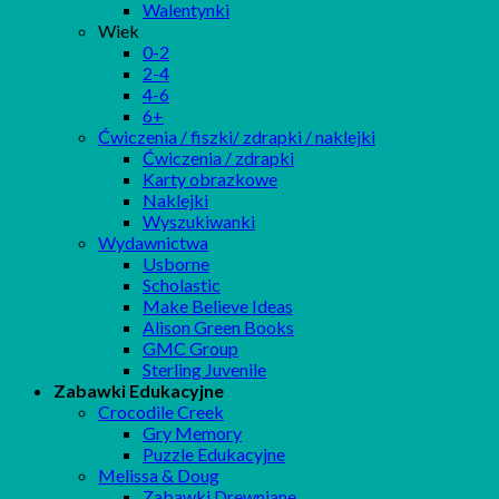
Walentynki
Wiek
0-2
2-4
4-6
6+
Ćwiczenia / fiszki/ zdrapki / naklejki
Ćwiczenia / zdrapki
Karty obrazkowe
Naklejki
Wyszukiwanki
Wydawnictwa
Usborne
Scholastic
Make Believe Ideas
Alison Green Books
GMC Group
Sterling Juvenile
Zabawki Edukacyjne
Crocodile Creek
Gry Memory
Puzzle Edukacyjne
Melissa & Doug
Zabawki Drewniane