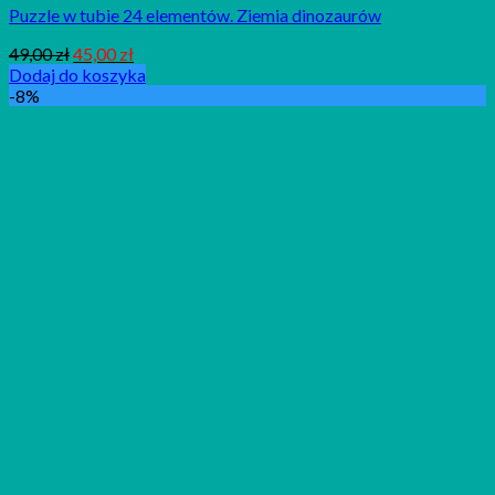
Puzzle w tubie 24 elementów. Ziemia dinozaurów
49,00
zł
45,00
zł
Dodaj do koszyka
-8%