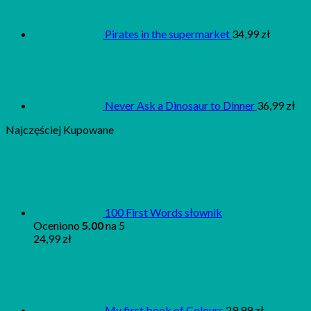
Pirates in the supermarket
34,99
zł
Never Ask a Dinosaur to Dinner
36,99
zł
Najczęściej Kupowane
100 First Words słownik
Oceniono
5.00
na 5
24,99
zł
My first book of Colours
29,99
zł