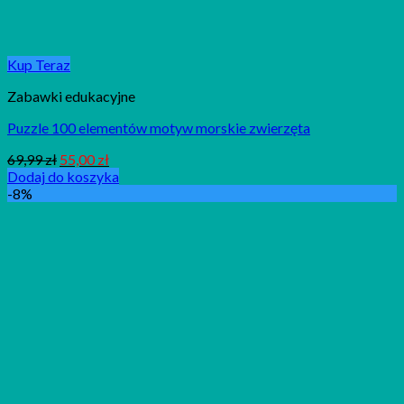
Kup Teraz
Zabawki edukacyjne
Puzzle 100 elementów motyw morskie zwierzęta
69,99
zł
55,00
zł
Dodaj do koszyka
-8%