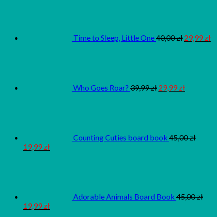
Time to Sleep, Little One
40,00
zł
29,99
zł
Who Goes Roar?
39,99
zł
29,99
zł
Counting Cuties board book
45,00
zł
19,99
zł
Adorable Animals Board Book
45,00
zł
19,99
zł