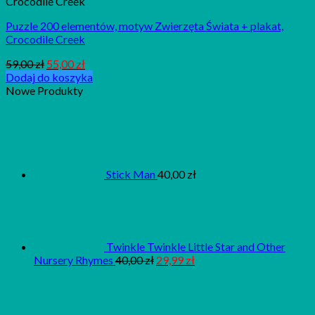
Crocodile Creek
Puzzle 200 elementów, motyw Zwierzęta Świata + plakat,
Crocodile Creek
59,00
zł
55,00
zł
Dodaj do koszyka
Nowe Produkty
Stick Man
40,00
zł
Twinkle Twinkle Little Star and Other
Nursery Rhymes
40,00
zł
29,99
zł