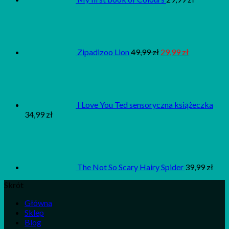
Zipadizoo Lion
49,99
zł
29,99
zł
I Love You Ted sensoryczna książeczka
34,99
zł
The Not So Scary Hairy Spider
39,99
zł
Skrót
Główna
Sklep
Blog