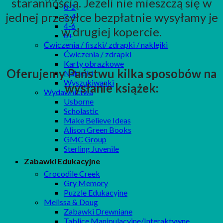
starannością. Jeżeli nie mieszczą się w
0-2
jednej przesyłce bezpłatnie wysyłamy je
2-4
4-6
w drugiej kopercie.
6+
Ćwiczenia / fiszki/ zdrapki / naklejki
Ćwiczenia / zdrapki
Karty obrazkowe
Oferujemy Państwu kilka sposobów na
Naklejki
Wyszukiwanki
wysłanie książek:
Wydawnictwa
Usborne
Scholastic
Make Believe Ideas
Alison Green Books
GMC Group
Sterling Juvenile
Zabawki Edukacyjne
Crocodile Creek
Gry Memory
Puzzle Edukacyjne
Melissa & Doug
Zabawki Drewniane
Tablice Manipulacyjne/Interaktywne