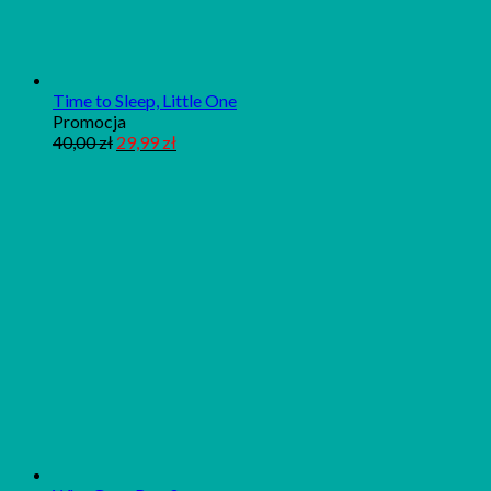
Time to Sleep, Little One
Produkt
Promocja
w
40,00
zł
29,99
zł
promocji