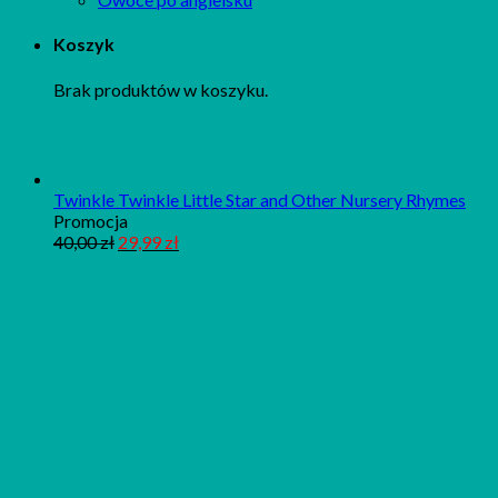
Koszyk
Brak produktów w koszyku.
Twinkle Twinkle Little Star and Other Nursery Rhymes
Produkt
Promocja
w
40,00
zł
29,99
zł
promocji