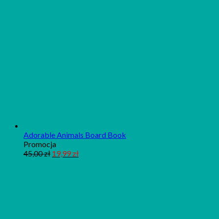
Adorable Animals Board Book
Produkt
Promocja
w
45,00
zł
19,99
zł
promocji