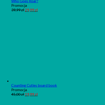
Who Goes Roar?
Produkt
Promocja
w
39,99
zł
29,99
zł
promocji
Counting Cuties board book
Produkt
Promocja
w
45,00
zł
19,99
zł
promocji