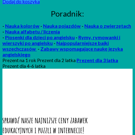
Dodaj do koszyka
Poradnik:
-
Nauka kolorów
-
Nauka pojazdów
-
Nauka o zwierzętach
-
Nauka alfabetu / liczenia
-
P
iosenki
dla dzieci po angielsku
-
Rymy, rymowanki i
wierszyki po angielsku
-
Najpopularniejsze bajki
wszechczasów
-
Zabawy wspomagające naukę języka
angielskiego
Prezent na 1 rok Prezent dla 2 latka
Prezent dla 3 latka
Prezent dla 4-6 latka
sprawdź nasze najniższe ceny zabawek
edukacyjnych i puzzli w internecie!