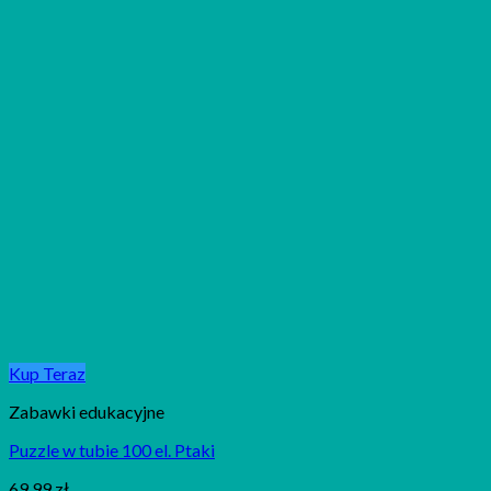
Kup Teraz
Zabawki edukacyjne
Puzzle w tubie 100 el. Ptaki
69,99
zł