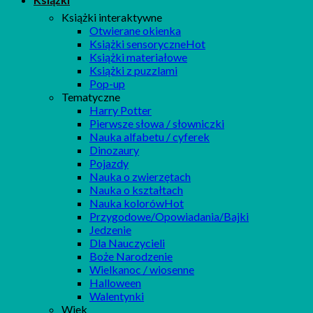
Książki interaktywne
Otwierane okienka
Książki sensoryczne
Książki materiałowe
Książki z puzzlami
Pop-up
Tematyczne
Harry Potter
Pierwsze słowa / słowniczki
Nauka alfabetu / cyferek
Dinozaury
Pojazdy
Nauka o zwierzętach
Nauka o kształtach
Nauka kolorów
Przygodowe/Opowiadania/Bajki
Jedzenie
Dla Nauczycieli
Boże Narodzenie
Wielkanoc / wiosenne
Halloween
Walentynki
Wiek