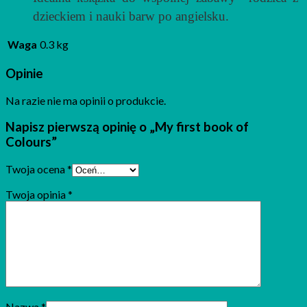
dzieckiem i nauki barw po angielsku.
Waga
0.3 kg
Opinie
Na razie nie ma opinii o produkcie.
Napisz pierwszą opinię o „My first book of
Colours”
Twoja ocena
*
Twoja opinia
*
Nazwa
*