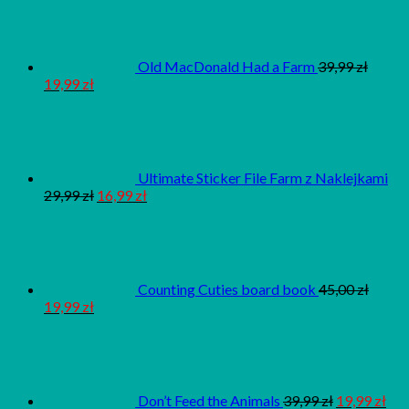
Old MacDonald Had a Farm
39,99
zł
19,99
zł
Ultimate Sticker File Farm z Naklejkami
29,99
zł
16,99
zł
Counting Cuties board book
45,00
zł
19,99
zł
Don’t Feed the Animals
39,99
zł
19,99
zł