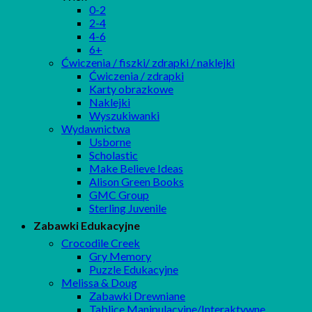
0-2
2-4
4-6
6+
Ćwiczenia / fiszki/ zdrapki / naklejki
Ćwiczenia / zdrapki
Karty obrazkowe
Naklejki
Wyszukiwanki
Wydawnictwa
Usborne
Scholastic
Make Believe Ideas
Alison Green Books
GMC Group
Sterling Juvenile
Zabawki Edukacyjne
Crocodile Creek
Gry Memory
Puzzle Edukacyjne
Melissa & Doug
Zabawki Drewniane
Tablice Manipulacyjne/Interaktywne