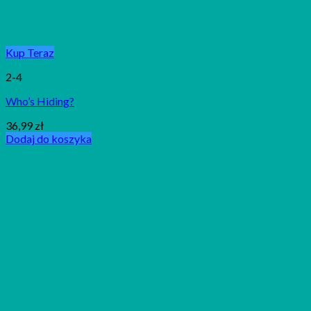
Kup Teraz
2-4
Who’s Hiding?
36,99
zł
Dodaj do koszyka