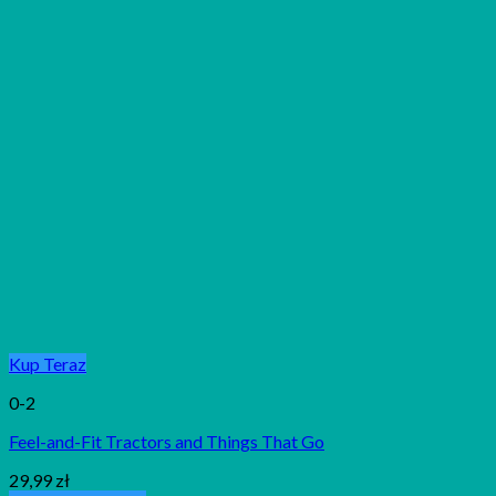
Kup Teraz
0-2
Feel-and-Fit Tractors and Things That Go
29,99
zł