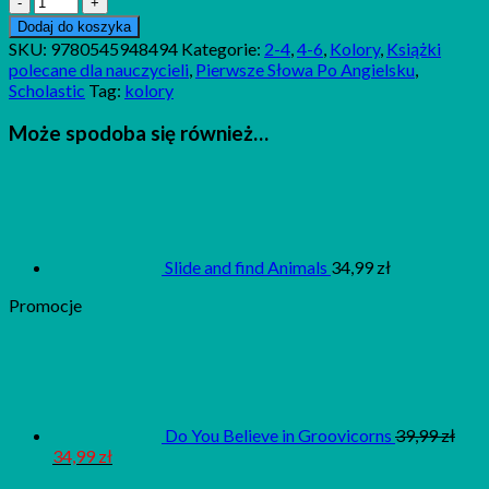
My
Dodaj do koszyka
first
SKU:
9780545948494
Kategorie:
2-4
,
4-6
,
Kolory
,
Książki
book
polecane dla nauczycieli
,
Pierwsze Słowa Po Angielsku
,
of
Scholastic
Tag:
kolory
Colours
Może spodoba się również…
Slide and find Animals
34,99
zł
Promocje
Do You Believe in Groovicorns
39,99
zł
34,99
zł