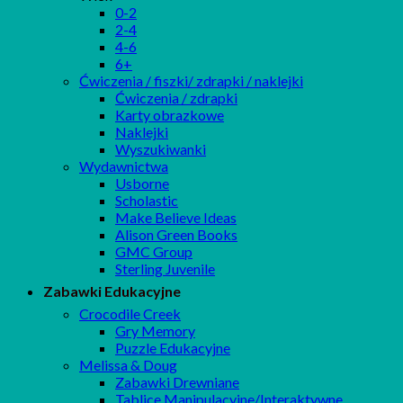
0-2
2-4
4-6
6+
Ćwiczenia / fiszki/ zdrapki / naklejki
Ćwiczenia / zdrapki
Karty obrazkowe
Naklejki
Wyszukiwanki
Wydawnictwa
Usborne
Scholastic
Make Believe Ideas
Alison Green Books
GMC Group
Sterling Juvenile
Zabawki Edukacyjne
Crocodile Creek
Gry Memory
Puzzle Edukacyjne
Melissa & Doug
Zabawki Drewniane
Tablice Manipulacyjne/Interaktywne