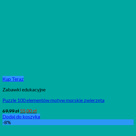
Kup Teraz
Zabawki edukacyjne
Puzzle 100 elementów motyw morskie zwierzęta
69,99
zł
55,00
zł
Dodaj do koszyka
-8%