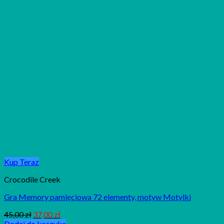
Kup Teraz
Crocodile Creek
Gra Memory pamięciowa 72 elementy, motyw Motylki
45,00
zł
37,00
zł
Dodaj do koszyka