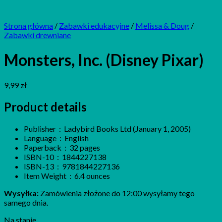
Strona główna
/
Zabawki edukacyjne
/
Melissa & Doug
/
Zabawki drewniane
Monsters, Inc. (Disney Pixar)
9,99
zł
Product details
Publisher ‏ : ‎
Ladybird Books Ltd (January 1, 2005)
Language ‏ : ‎
English
Paperback ‏ : ‎
32 pages
ISBN-10 ‏ : ‎
1844227138
ISBN-13 ‏ : ‎
9781844227136
Item Weight ‏ : ‎
6.4 ounces
Wysyłka:
Zamówienia złożone do 12:00 wysyłamy tego
samego dnia.
Na stanie