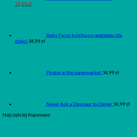
19,99
zł
Baby Faces książka po angielsku dla
dzieci
34,99
zł
Pirates in the supermarket
34,99
zł
Never Ask a Dinosaur to Dinner
36,99
zł
Najczęściej Kupowane