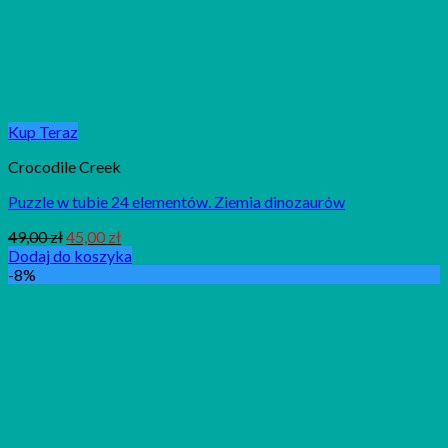
Kup Teraz
Crocodile Creek
Puzzle w tubie 24 elementów. Ziemia dinozaurów
49,00
zł
45,00
zł
Dodaj do koszyka
-8%