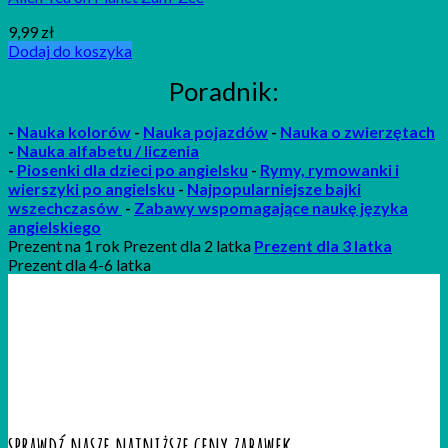
9,99
zł
Dodaj do koszyka
Poradnik:
-
Nauka kolorów
-
Nauka pojazdów
-
Nauka o zwierzętach
-
Nauka alfabetu / liczenia
-
P
iosenki
dla dzieci po angielsku
-
Rymy, rymowanki i
wierszyki po angielsku
-
Najpopularniejsze bajki
wszechczasów
-
Zabawy wspomagające naukę języka
angielskiego
Prezent na 1 rok Prezent dla 2 latka
Prezent dla 3 latka
Prezent dla 4-6 latka
sprawdź nasze najniższe ceny zabawek