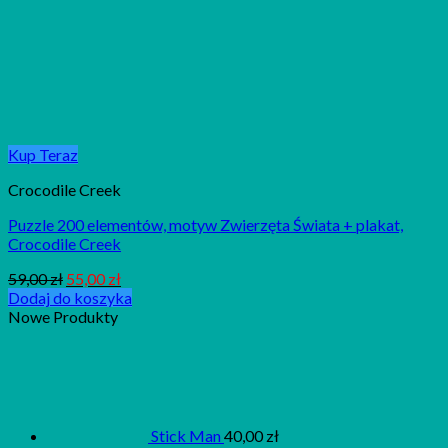
Kup Teraz
Crocodile Creek
Puzzle 200 elementów, motyw Zwierzęta Świata + plakat,
Crocodile Creek
59,00
zł
55,00
zł
Dodaj do koszyka
Nowe Produkty
Stick Man
40,00
zł