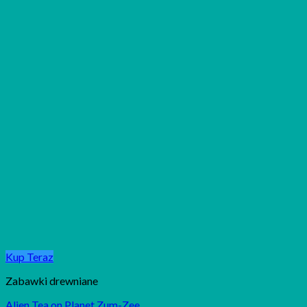
Kup Teraz
Zabawki drewniane
Alien Tea on Planet Zum-Zee