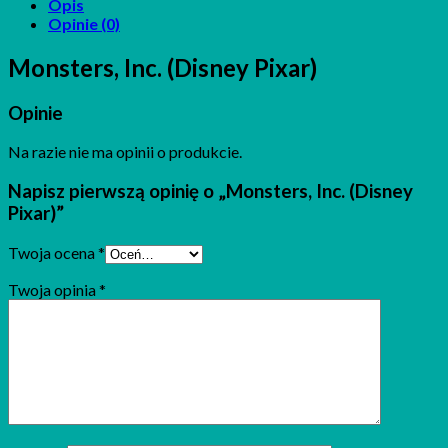
Opis
Opinie (0)
Monsters, Inc. (Disney Pixar)
Opinie
Na razie nie ma opinii o produkcie.
Napisz pierwszą opinię o „Monsters, Inc. (Disney
Pixar)”
Twoja ocena
*
Twoja opinia
*