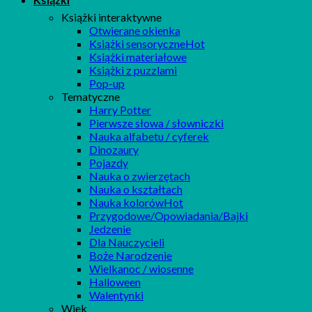
Książki interaktywne
Otwierane okienka
Książki sensoryczne
Książki materiałowe
Książki z puzzlami
Pop-up
Tematyczne
Harry Potter
Pierwsze słowa / słowniczki
Nauka alfabetu / cyferek
Dinozaury
Pojazdy
Nauka o zwierzętach
Nauka o kształtach
Nauka kolorów
Przygodowe/Opowiadania/Bajki
Jedzenie
Dla Nauczycieli
Boże Narodzenie
Wielkanoc / wiosenne
Halloween
Walentynki
Wiek