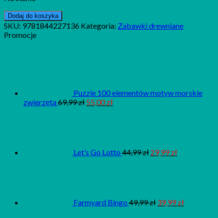
Dodaj do koszyka
SKU:
9781844227136
Kategoria:
Zabawki drewniane
Promocje
Puzzle 100 elementów motyw morskie
zwierzęta
69,99
zł
55,00
zł
Let’s Go Lotto
44,99
zł
29,99
zł
Farmyard Bingo
49,99
zł
39,99
zł