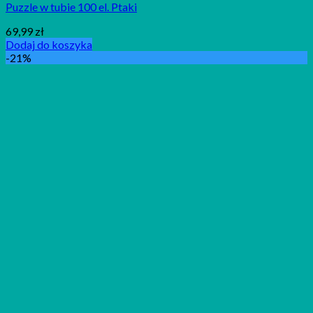
Puzzle w tubie 100 el. Ptaki
69,99
zł
Dodaj do koszyka
-21%