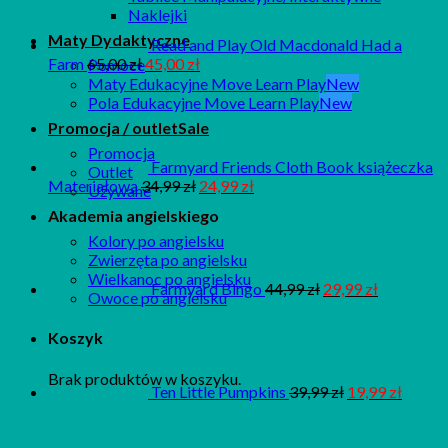
Naklejki
Maty Dydaktyczne
Read and Play Old Macdonald Had a
Farm
65,00
zł
45,00
zł
Pomoce
Maty Edukacyjne Move Learn Play
Pola Edukacyjne Move Learn Play
Promocja / outlet
Promocja
Farmyard Friends Cloth Book książeczka
Outlet
Materiałowa
34,99
zł
24,99
zł
Używane
Akademia angielskiego
Kolory po angielsku
Zwierzęta po angielsku
Wielkanoc po angielsku
Farmyard Bingo
44,99
zł
29,99
zł
Owoce po angielsku
Koszyk
Brak produktów w koszyku.
Ten Little Pumpkins
39,99
zł
19,99
zł