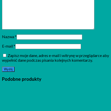
Nazwa
*
E-mail
*
Zapisz moje dane, adres e-mail i witrynę w przeglądarce aby
wypełnić dane podczas pisania kolejnych komentarzy.
Podobne produkty