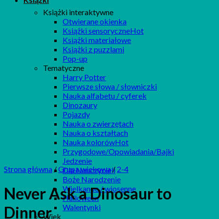
Książki interaktywne
Otwierane okienka
Książki sensoryczne
Książki materiałowe
Książki z puzzlami
Pop-up
Tematyczne
Harry Potter
Pierwsze słowa / słowniczki
Nauka alfabetu / cyferek
Dinozaury
Pojazdy
Nauka o zwierzętach
Nauka o kształtach
Nauka kolorów
Przygodowe/Opowiadania/Bajki
Jedzenie
Strona główna
/
Grupa wiekowa
/
2-4
Dla Nauczycieli
Boże Narodzenie
Wielkanoc / wiosenne
Never Ask a Dinosaur to
Halloween
Walentynki
Dinner
Wiek