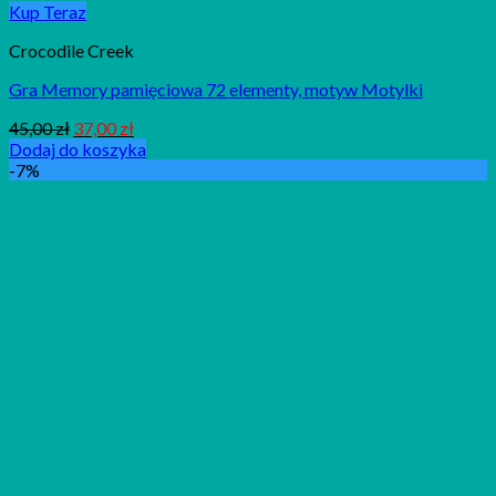
Kup Teraz
Crocodile Creek
Gra Memory pamięciowa 72 elementy, motyw Motylki
45,00
zł
37,00
zł
Dodaj do koszyka
-7%