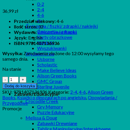
0-2
2-4
36,99
zł
4-6
6+
Przedział wiekowy:
4-6
Ćwiczenia / fiszki/ zdrapki / naklejki
Ilość stron:
32
Ćwiczenia / zdrapki
Wydawca:
Alison Green Books
Karty obrazkowe
Język:
English
Naklejki
ISBN:9781407136936
Wyszukiwanki
Wysyłka:
Zamówienia złożone do 12:00 wysyłamy tego
Wydawnictwa
samego dnia.
Usborne
Scholastic
Na stanie
Make Believe Ideas
Alison Green Books
ilość
GMC Group
Never
Dodaj do koszyka
Sterling Juvenile
Ask
SKU:
9781407136936
Kategorie:
2-4
,
4-6
,
Alison Green
Zabawki Edukacyjne
a
Books
,
Książki o dinozaurach po angielsku
,
Opowiadania /
Dinosaur
Crocodile Creek
Przygodowe
to
Gry Memory
Promocje
Dinner
Puzzle Edukacyjne
Melissa & Doug
Zabawki Drewniane
Tablice Manipulacyjne/Interaktywne