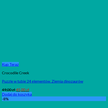
Kup Teraz
Crocodile Creek
Puzzle w tubie 24 elementów. Ziemia dinozaurów
49,00
zł
45,00
zł
Dodaj do koszyka
-8%