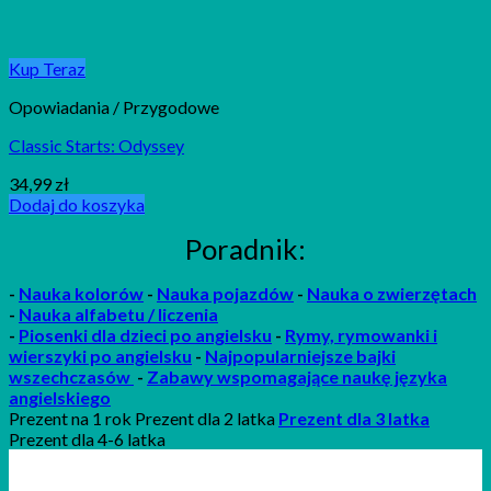
Kup Teraz
Opowiadania / Przygodowe
Classic Starts: Odyssey
34,99
zł
Dodaj do koszyka
Poradnik:
-
Nauka kolorów
-
Nauka pojazdów
-
Nauka o zwierzętach
-
Nauka alfabetu / liczenia
-
P
iosenki
dla dzieci po angielsku
-
Rymy, rymowanki i
wierszyki po angielsku
-
Najpopularniejsze bajki
wszechczasów
-
Zabawy wspomagające naukę języka
angielskiego
Prezent na 1 rok Prezent dla 2 latka
Prezent dla 3 latka
Prezent dla 4-6 latka