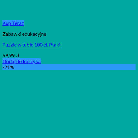
Kup Teraz
Zabawki edukacyjne
Puzzle w tubie 100 el. Ptaki
69,99
zł
Dodaj do koszyka
-21%