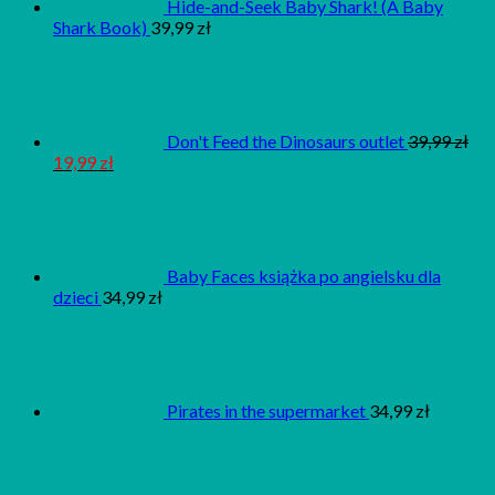
Hide-and-Seek Baby Shark! (A Baby
Shark Book)
39,99
zł
Don't Feed the Dinosaurs outlet
39,99
zł
19,99
zł
Baby Faces książka po angielsku dla
dzieci
34,99
zł
Pirates in the supermarket
34,99
zł