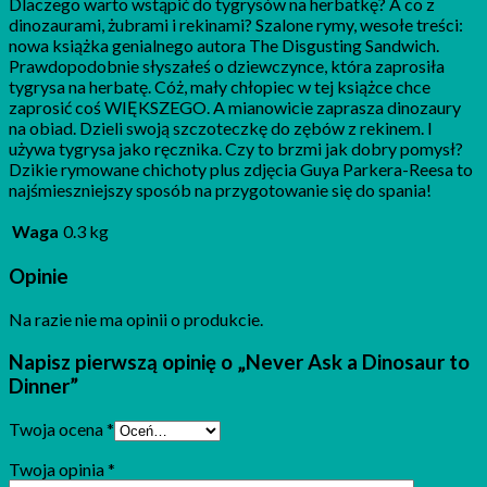
Dlaczego warto wstąpić do tygrysów na herbatkę? A co z
dinozaurami, żubrami i rekinami? Szalone rymy, wesołe treści:
nowa książka genialnego autora The Disgusting Sandwich.
Prawdopodobnie słyszałeś o dziewczynce, która zaprosiła
tygrysa na herbatę. Cóż, mały chłopiec w tej książce chce
zaprosić coś WIĘKSZEGO. A mianowicie zaprasza dinozaury
na obiad. Dzieli swoją szczoteczkę do zębów z rekinem. I
używa tygrysa jako ręcznika. Czy to brzmi jak dobry pomysł?
Dzikie rymowane chichoty plus zdjęcia Guya Parkera-Reesa to
najśmieszniejszy sposób na przygotowanie się do spania!
Waga
0.3 kg
Opinie
Na razie nie ma opinii o produkcie.
Napisz pierwszą opinię o „Never Ask a Dinosaur to
Dinner”
Twoja ocena
*
Twoja opinia
*