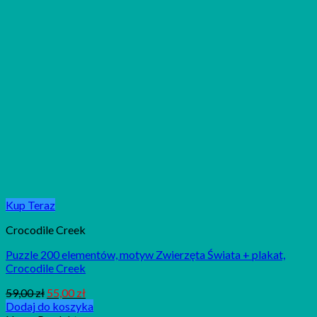
Kup Teraz
Crocodile Creek
Puzzle 200 elementów, motyw Zwierzęta Świata + plakat,
Crocodile Creek
59,00
zł
55,00
zł
Dodaj do koszyka