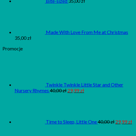
Bite-sized
35,00
zł
Made With Love From Me at Christmas
35,00
zł
Promocje
Twinkle Twinkle Little Star and Other
Nursery Rhymes
40,00
zł
29,99
zł
Time to Sleep, Little One
40,00
zł
29,99
zł