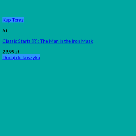
Kup Teraz
6+
Classic Starts (R): The Man in the Iron Mask
29,99
zł
Dodaj do koszyka