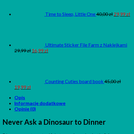
Time to Sleep, Little One
40,00
zł
29,99
zł
Ultimate Sticker File Farm z Naklejkami
29,99
zł
16,99
zł
Counting Cuties board book
45,00
zł
19,99
zł
Opis
Informacje dodatkowe
Opinie (0)
Never Ask a Dinosaur to Dinner