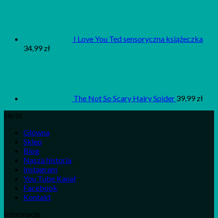
I Love You Ted sensoryczna książeczka
34,99
zł
The Not So Scary Hairy Spider
39,99
zł
Skrót
Główna
Sklep
Blog
Nasza historia
Instagram
You Tube Kanał
Facebook
Kontakt
Informacje