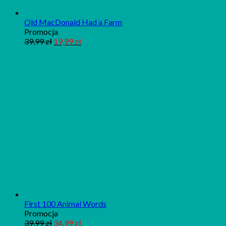
Old MacDonald Had a Farm
Produkt
Promocja
w
39,99
zł
19,99
zł
promocji
First 100 Animal Words
Produkt
Promocja
w
39,99
zł
34,99
zł