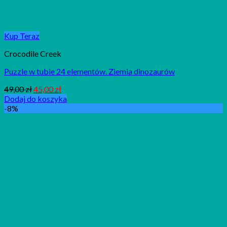
Kup Teraz
Crocodile Creek
Puzzle w tubie 24 elementów. Ziemia dinozaurów
49,00
zł
45,00
zł
Dodaj do koszyka
-8%