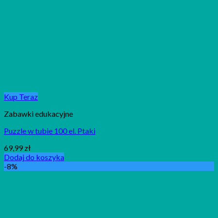
Kup Teraz
Zabawki edukacyjne
Puzzle w tubie 100 el. Ptaki
69,99
zł
Dodaj do koszyka
-8%