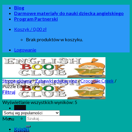
Skip
Blog
to
Darmowe materiały do nauki dziecka angielskiego
content
Program Partnerski
Koszyk /
0,00
zł
Brak produktów w koszyku.
Logowanie
Strona główna
/
Zabawki edukacyjne
/
Crocodile Creek
/
Puzzle Edukacyjne
Filtruj
Wyświetlanie wszystkich wyników: 5
Menu
Szukaj:
Menu
Książki
Książki