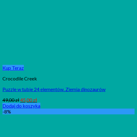
Kup Teraz
Crocodile Creek
Puzzle w tubie 24 elementów. Ziemia dinozaurów
49,00
zł
45,00
zł
Dodaj do koszyka
-8%