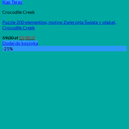
Kup Teraz
Crocodile Creek
Puzzle 200 elementów, motyw Zwierzęta Świata + plakat,
Crocodile Creek
59,00
zł
55,00
zł
Dodaj do koszyka
-21%