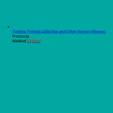
Twinkle Twinkle Little Star and Other Nursery Rhymes
Produkt
Promocja
w
40,00
zł
29,99
zł
promocji