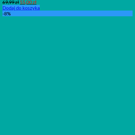
69,99
zł
55,00
zł
Dodaj do koszyka
-8%