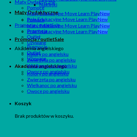
Maty Dydaktyczne
Naklejki
Pomoce
Maty Dydaktyczne
Maty Edukacyjne Move Learn Play
Pola Edukacyjne Move Learn Play
Pomoce
Promocja / outlet
Maty Edukacyjne Move Learn Play
Promocja
Pola Edukacyjne Move Learn Play
Outlet
Promocja / outlet
Używane
Promocja
Akademia angielskiego
Outlet
Kolory po angielsku
Używane
Zwierzęta po angielsku
Wielkanoc po angielsku
Akademia angielskiego
Owoce po angielsku
Kolory po angielsku
Zwierzęta po angielsku
Wielkanoc po angielsku
Owoce po angielsku
Koszyk
Brak produktów w koszyku.