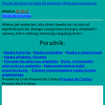
Puzzle dla dzieci w tubie 24 elementy. Wyprawa kosmiczna
49,00
zł
45,00
zł
Dodaj do koszyka
Wiemy, jak ważne jest, aby dzieci bawiły się i uczyły od
najmłodszych lat, dlatego z pasją tworzymy gry, układanki i
zabawy, które edukują, interesują i angażują dzieci.
Poradnik:
-
Nauka kolorów
-
Nauka pojazdów
-
Nauka o zwierzętach
-
Nauka alfabetu / liczenia
-
P
iosenki
dla dzieci po angielsku
-
Rymy, rymowanki i
wierszyki po angielsku
-
Najpopularniejsze bajki
wszechczasów
-
Zabawy wspomagające naukę języka
angielskiego
Prezent na 1 rok Prezent dla 2 latka
Prezent dla 3 latka
Prezent dla 4-6 latka