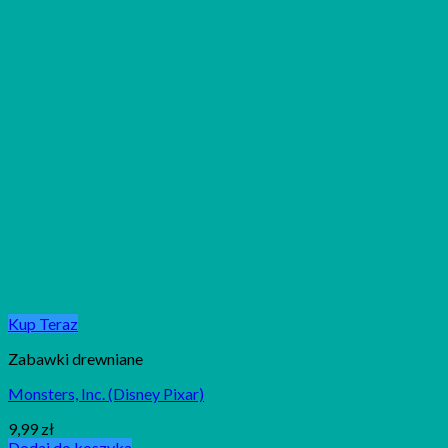
Kup Teraz
Zabawki drewniane
Monsters, Inc. (Disney Pixar)
9,99
zł
Dodaj do koszyka