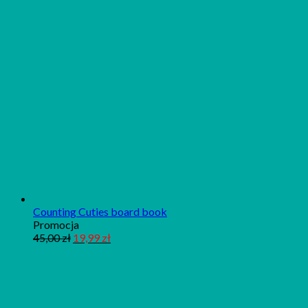
promocji
Counting Cuties board book
Produkt
Promocja
w
45,00
zł
19,99
zł
promocji