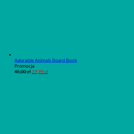
Adorable Animals Board Book
Produkt
Promocja
w
45,00
zł
19,99
zł
promocji