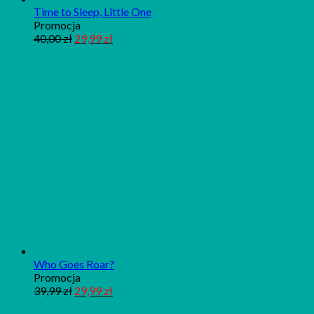
Time to Sleep, Little One
Produkt
Promocja
w
40,00
zł
29,99
zł
promocji
Who Goes Roar?
Produkt
Promocja
w
39,99
zł
29,99
zł
promocji