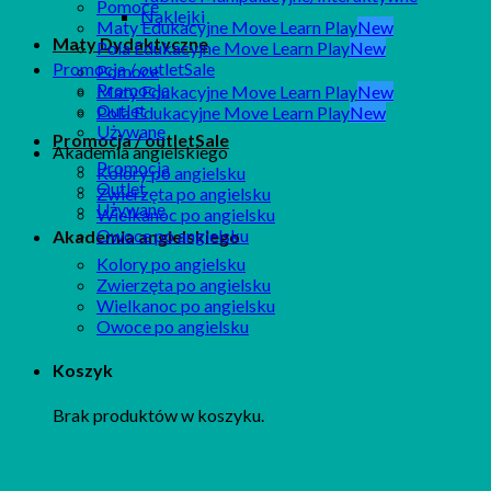
Pomoce
Naklejki
Maty Edukacyjne Move Learn Play
Maty Dydaktyczne
Pola Edukacyjne Move Learn Play
Promocja / outlet
Pomoce
Promocja
Maty Edukacyjne Move Learn Play
Outlet
Pola Edukacyjne Move Learn Play
Używane
Promocja / outlet
Akademia angielskiego
Promocja
Kolory po angielsku
Outlet
Zwierzęta po angielsku
Używane
Wielkanoc po angielsku
Owoce po angielsku
Akademia angielskiego
Kolory po angielsku
Zwierzęta po angielsku
Wielkanoc po angielsku
Owoce po angielsku
Koszyk
Brak produktów w koszyku.