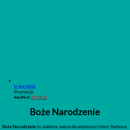
In the Wild
Produkt
Promocja
w
44,99
zł
19,99
zł
promocji
Boże Narodzenie
Boże Narodzenie
to ulubione święta dla większości dzieci. Radosne,