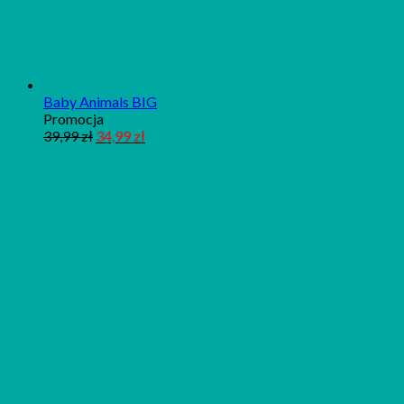
Baby Animals BIG
Produkt
Promocja
w
39,99
zł
34,99
zł
promocji