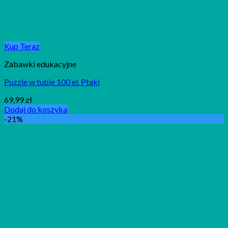
Kup Teraz
Zabawki edukacyjne
Puzzle w tubie 100 el. Ptaki
69,99
zł
Dodaj do koszyka
-21%