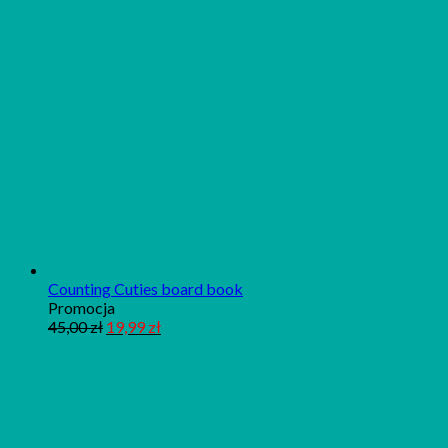
Counting Cuties board book
Produkt
Promocja
w
45,00
zł
19,99
zł
promocji