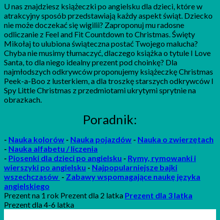
U nas znajdziesz książeczki po angielsku dla dzieci, które w
atrakcyjny sposób przedstawiają każdy aspekt świąt. Dziecko
nie może doczekać się wigilii? Zaproponuj mu radosne
odliczanie z Feel and Fit Countdown to Christmas. Święty
Mikołaj to ulubiona świąteczna postać Twojego malucha?
Chyba nie musimy tłumaczyć, dlaczego książka o tytule I Love
Santa, to dla niego idealny prezent pod choinkę? Dla
najmłodszych odkrywców proponujemy książeczkę Christmas
Peek-a-Boo z lusterkiem, a dla troszkę starszych odkrywców I
Spy Little Christmas z przedmiotami ukrytymi sprytnie na
obrazkach.
Poradnik:
-
Nauka kolorów
-
Nauka pojazdów
-
Nauka o zwierzętach
-
Nauka alfabetu / liczenia
-
P
iosenki
dla dzieci po angielsku
-
Rymy, rymowanki i
wierszyki po angielsku
-
Najpopularniejsze bajki
wszechczasów
-
Zabawy wspomagające naukę języka
angielskiego
Prezent na 1 rok Prezent dla 2 latka
Prezent dla 3 latka
Prezent dla 4-6 latka