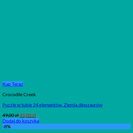
Kup Teraz
Crocodile Creek
Puzzle w tubie 24 elementów. Ziemia dinozaurów
49,00
zł
45,00
zł
Dodaj do koszyka
-8%