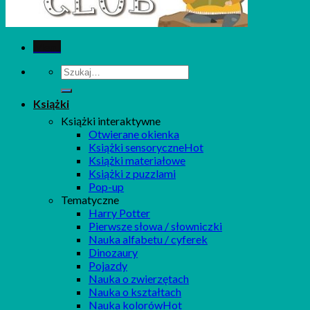
Menu
Szukaj:
Książki
Książki interaktywne
Otwierane okienka
Książki sensoryczne
Książki materiałowe
Książki z puzzlami
Pop-up
Tematyczne
Harry Potter
Pierwsze słowa / słowniczki
Nauka alfabetu / cyferek
Dinozaury
Pojazdy
Nauka o zwierzętach
Nauka o kształtach
Nauka kolorów