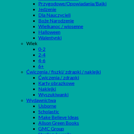
Przygodowe/Opowiadania/Bajki
Jedzenie
Dla Nauczycieli
Boże Narodzenie
Wielkanoc / wiosenne
Halloween
Walentynki
Wiek
0-2
2-4
4-6
6+
Ćwiczenia / fiszki/ zdrapki / naklejki
Ćwiczenia / zdrapki
Karty obrazkowe
Naklejki
Wyszukiwanki
Wydawnictwa
Usborne
Scholastic
Make Believe Ideas
Alison Green Books
GMC Group