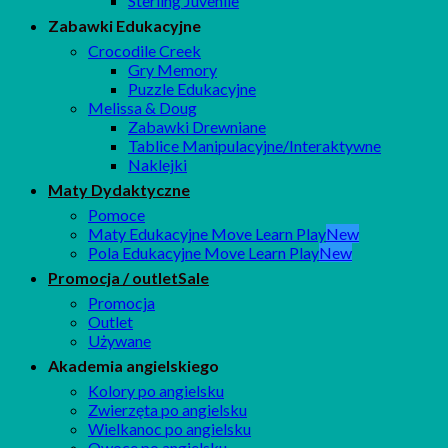
Sterling Juvenile
Zabawki Edukacyjne
Crocodile Creek
Gry Memory
Puzzle Edukacyjne
Melissa & Doug
Zabawki Drewniane
Tablice Manipulacyjne/Interaktywne
Naklejki
Maty Dydaktyczne
Pomoce
Maty Edukacyjne Move Learn Play
Pola Edukacyjne Move Learn Play
Promocja / outlet
Promocja
Outlet
Używane
Akademia angielskiego
Kolory po angielsku
Zwierzęta po angielsku
Wielkanoc po angielsku
Owoce po angielsku