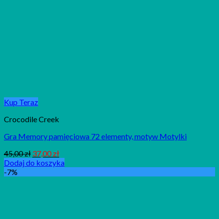
Kup Teraz
Crocodile Creek
Gra Memory pamięciowa 72 elementy, motyw Motylki
45,00
zł
37,00
zł
Dodaj do koszyka
-7%