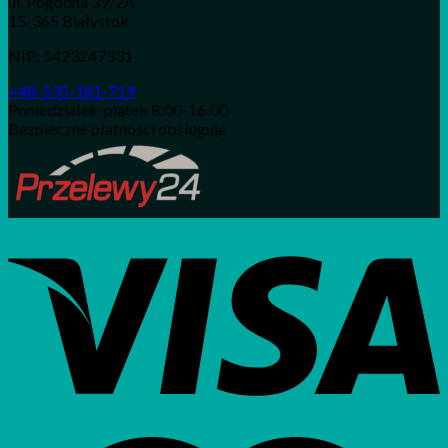
ul. Pogodna 39/2A
15-365 Białystok
NIP: 5423247331
+48-535-181-719
Poniedziałek-piątek 8:00-16:00
Bezpieczne płatności obsługuje