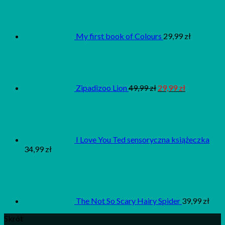
My first book of Colours
29,99
zł
Zipadizoo Lion
49,99
zł
29,99
zł
I Love You Ted sensoryczna książeczka
34,99
zł
The Not So Scary Hairy Spider
39,99
zł
Skrót