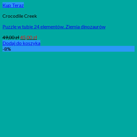
Kup Teraz
Crocodile Creek
Puzzle w tubie 24 elementów. Ziemia dinozaurów
49,00
zł
45,00
zł
Dodaj do koszyka
-8%