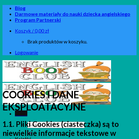
Skip
Blog
to
Darmowe materiały do nauki dziecka angielskiego
content
Program Partnerski
Koszyk /
0,00
zł
Brak produktów w koszyku.
Logowanie
COOKIES I DANE
EKSPLOATACYJNE
Menu
1.1. Pliki Cookies (ciasteczka) są to
Szukaj:
niewielkie informacje tekstowe w
Książki