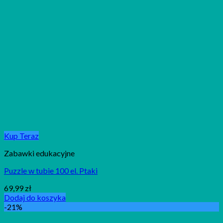
Kup Teraz
Zabawki edukacyjne
Puzzle w tubie 100 el. Ptaki
69,99
zł
Dodaj do koszyka
-21%