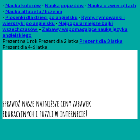
-
Nauka kolorów
-
Nauka pojazdów
-
Nauka o zwierzętach
-
Nauka alfabetu / liczenia
-
P
iosenki
dla dzieci po angielsku
-
Rymy, rymowanki i
wierszyki po angielsku
-
Najpopularniejsze bajki
wszechczasów
-
Zabawy wspomagające naukę języka
angielskiego
Prezent na 1 rok Prezent dla 2 latka
Prezent dla 3 latka
Prezent dla 4-6 latka
sprawdź nasze najniższe ceny zabawek
edukacyjnych i puzzli w internecie!