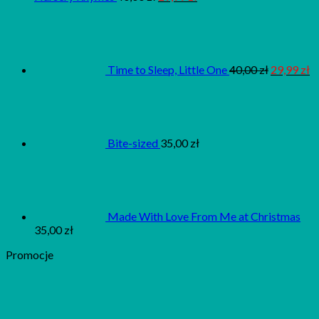
Time to Sleep, Little One
40,00
zł
29,99
zł
Bite-sized
35,00
zł
Made With Love From Me at Christmas
35,00
zł
Promocje