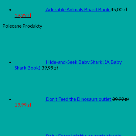
Adorable Animals Board Book
45,00
zł
19,99
zł
Polecane Produkty
Hide-and-Seek Baby Shark! (A Baby
Shark Book)
39,99
zł
Don't Feed the Dinosaurs outlet
39,99
zł
19,99
zł
Baby Faces książka po angielsku dla