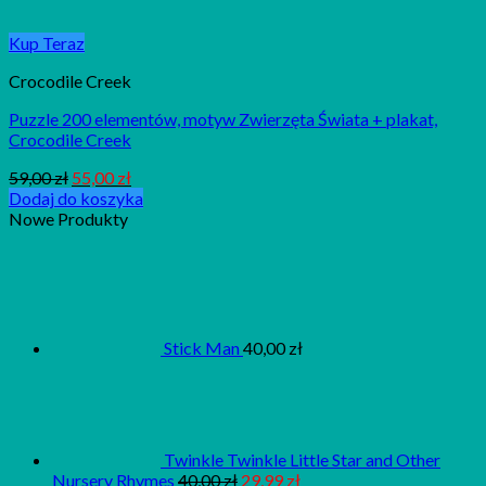
Kup Teraz
Crocodile Creek
Puzzle 200 elementów, motyw Zwierzęta Świata + plakat,
Crocodile Creek
59,00
zł
55,00
zł
Dodaj do koszyka
Nowe Produkty
Stick Man
40,00
zł
Twinkle Twinkle Little Star and Other
Nursery Rhymes
40,00
zł
29,99
zł