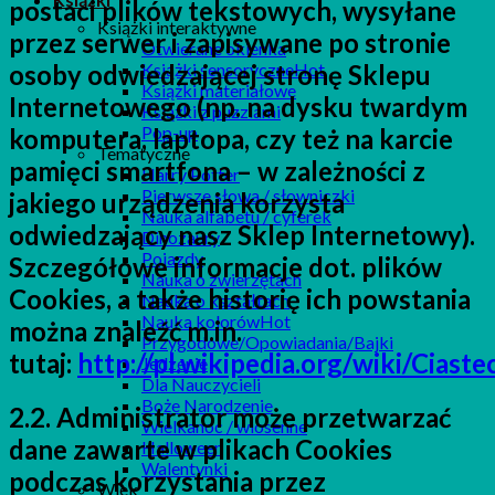
postaci plików tekstowych, wysyłane
Książki interaktywne
przez serwer i zapisywane po stronie
Otwierane okienka
osoby odwiedzającej stronę Sklepu
Książki sensoryczne
Książki materiałowe
Internetowego (np. na dysku twardym
Książki z puzzlami
Pop-up
komputera, laptopa, czy też na karcie
Tematyczne
pamięci smartfona – w zależności z
Harry Potter
Pierwsze słowa / słowniczki
jakiego urządzenia korzysta
Nauka alfabetu / cyferek
odwiedzający nasz Sklep Internetowy).
Dinozaury
Pojazdy
Szczegółowe informacje dot. plików
Nauka o zwierzętach
Cookies, a także historię ich powstania
Nauka o kształtach
Nauka kolorów
można znaleźć m.in.
Przygodowe/Opowiadania/Bajki
tutaj:
http://pl.wikipedia.org/wiki/Ciaste
Jedzenie
Dla Nauczycieli
Boże Narodzenie
2.2. Administrator może przetwarzać
Wielkanoc / wiosenne
dane zawarte w plikach Cookies
Halloween
Walentynki
podczas korzystania przez
Wiek