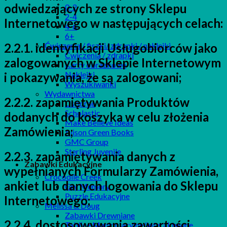
odwiedzających ze strony Sklepu
0-2
2-4
Internetowego w następujących celach:
4-6
6+
2.2.1. identyfikacji Usługobiorców jako
Ćwiczenia / fiszki/ zdrapki / naklejki
Ćwiczenia / zdrapki
zalogowanych w Sklepie Internetowym
Karty obrazkowe
Naklejki
i pokazywania, że są zalogowani;
Wyszukiwanki
Wydawnictwa
2.2.2. zapamiętywania Produktów
Usborne
Scholastic
dodanych do koszyka w celu złożenia
Make Believe Ideas
Zamówienia;
Alison Green Books
GMC Group
Sterling Juvenile
2.2.3. zapamiętywania danych z
Zabawki Edukacyjne
wypełnianych Formularzy Zamówienia,
Crocodile Creek
ankiet lub danych logowania do Sklepu
Gry Memory
Puzzle Edukacyjne
Internetowego;
Melissa & Doug
Zabawki Drewniane
2.2.4. dostosowywania zawartości
Tablice Manipulacyjne/Interaktywne