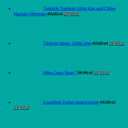
Twinkle Twinkle Little Star and Other
Nursery Rhymes
40,00
zł
29,99
zł
Time to Sleep, Little One
40,00
zł
29,99
zł
Who Goes Roar?
39,99
zł
29,99
zł
Counting Cuties board book
45,00
zł
19,99
zł