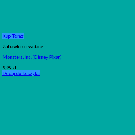
Kup Teraz
Zabawki drewniane
Monsters, Inc. (Disney Pixar)
9,99
zł
Dodaj do koszyka