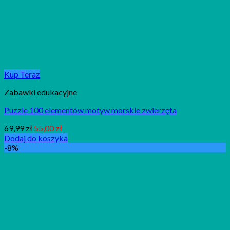
Kup Teraz
Zabawki edukacyjne
Puzzle 100 elementów motyw morskie zwierzęta
69,99
zł
55,00
zł
Dodaj do koszyka
-8%