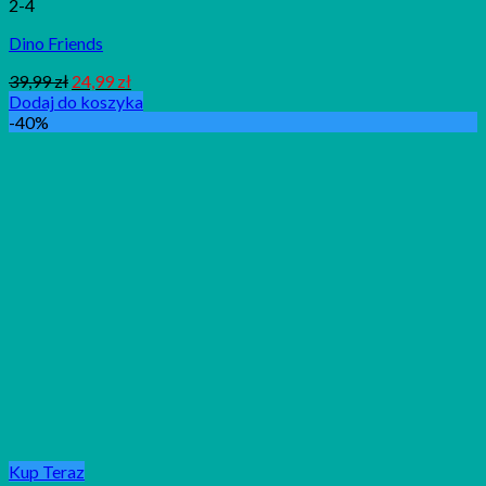
2-4
Dino Friends
39,99
zł
24,99
zł
Dodaj do koszyka
-40%
Kup Teraz