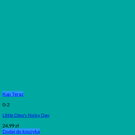
Kup Teraz
0-2
Little Dino’s Noisy Day
24,99
zł
Dodaj do koszyka