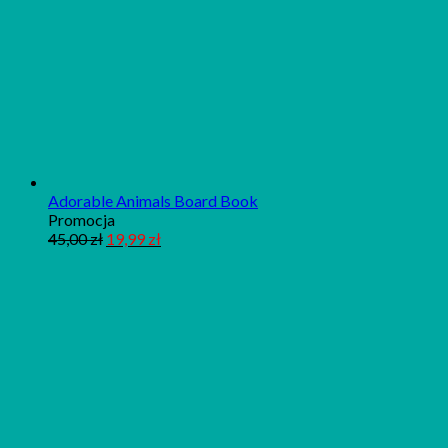
Adorable Animals Board Book
Produkt
Promocja
w
45,00
zł
19,99
zł
promocji