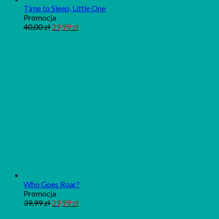
Time to Sleep, Little One
Produkt
Promocja
w
40,00
zł
29,99
zł
promocji
Who Goes Roar?
Produkt
Promocja
w
39,99
zł
29,99
zł
promocji