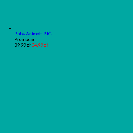
Baby Animals BIG
Produkt
Promocja
w
39,99
zł
34,99
zł
promocji