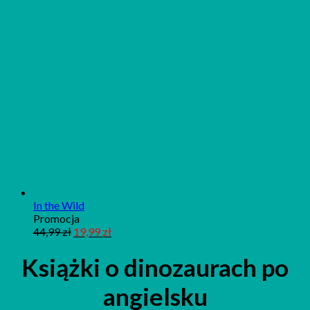
In the Wild
Produkt
Promocja
w
44,99
zł
19,99
zł
promocji
Książki o dinozaurach po
angielsku