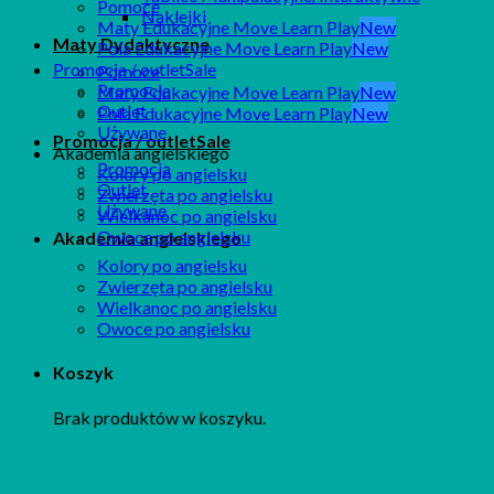
Pomoce
Naklejki
Maty Edukacyjne Move Learn Play
Maty Dydaktyczne
Pola Edukacyjne Move Learn Play
Promocja / outlet
Pomoce
Promocja
Maty Edukacyjne Move Learn Play
Outlet
Pola Edukacyjne Move Learn Play
Używane
Promocja / outlet
Akademia angielskiego
Promocja
Kolory po angielsku
Outlet
Zwierzęta po angielsku
Używane
Wielkanoc po angielsku
Owoce po angielsku
Akademia angielskiego
Kolory po angielsku
Zwierzęta po angielsku
Wielkanoc po angielsku
Owoce po angielsku
Koszyk
Brak produktów w koszyku.