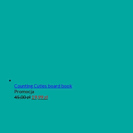
Counting Cuties board book
Produkt
Promocja
w
45,00
zł
19,99
zł
promocji