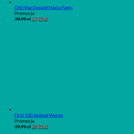
Old MacDonald Had a Farm
Produkt
Promocja
w
39,99
zł
19,99
zł
promocji
First 100 Animal Words
Produkt
Promocja
w
39,99
zł
34,99
zł
promocji