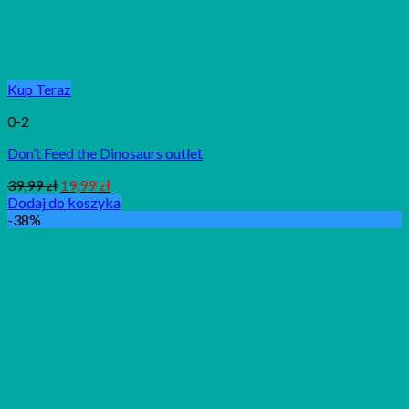
Kup Teraz
0-2
Don’t Feed the Dinosaurs outlet
39,99
zł
19,99
zł
Dodaj do koszyka
-38%