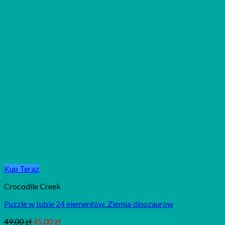
Kup Teraz
Crocodile Creek
Puzzle w tubie 24 elementów. Ziemia dinozaurów
49,00
zł
45,00
zł