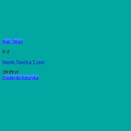
Kup Teraz
0-2
Never Touch a T. rex!
39,99
zł
Dodaj do koszyka