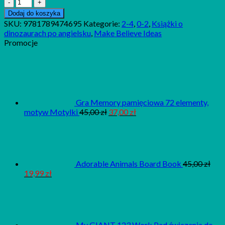
ilość
Dino
Dodaj do koszyka
Friends
SKU:
9781789474695
Kategorie:
2-4
,
0-2
,
Książki o
dinozaurach po angielsku
,
Make Believe Ideas
Promocje
Gra Memory pamięciowa 72 elementy,
motyw Motylki
45,00
zł
37,00
zł
Adorable Animals Board Book
45,00
zł
19,99
zł
My GIANT 123 Work Pad ćwiczenia do