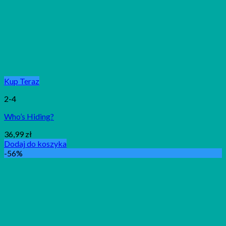
Kup Teraz
2-4
Who’s Hiding?
36,99
zł
Dodaj do koszyka
-56%