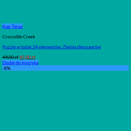
Kup Teraz
Crocodile Creek
Puzzle w tubie 24 elementów. Ziemia dinozaurów
49,00
zł
45,00
zł
Dodaj do koszyka
-8%