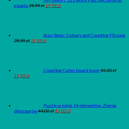
pisania
39,99
zł
19,99
zł
Busy Bees: Colours and Counting Filcowa
39,99
zł
31,99
zł
Counting Cuties board book
45,00
zł
19,99
zł
Puzzle w tubie 24 elementów. Ziemia
dinozaurów
49,00
zł
45,00
zł