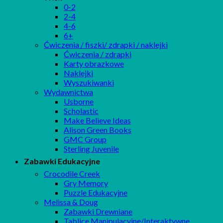
0-2
2-4
4-6
6+
Ćwiczenia / fiszki/ zdrapki / naklejki
Ćwiczenia / zdrapki
Karty obrazkowe
Naklejki
Wyszukiwanki
Wydawnictwa
Usborne
Scholastic
Make Believe Ideas
Alison Green Books
GMC Group
Sterling Juvenile
Zabawki Edukacyjne
Crocodile Creek
Gry Memory
Puzzle Edukacyjne
Melissa & Doug
Zabawki Drewniane
Tablice Manipulacyjne/Interaktywne