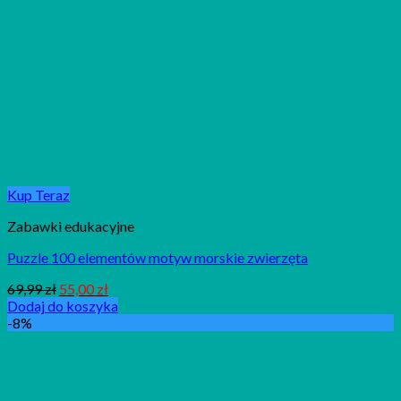
Kup Teraz
Zabawki edukacyjne
Puzzle 100 elementów motyw morskie zwierzęta
69,99
zł
55,00
zł
Dodaj do koszyka
-8%