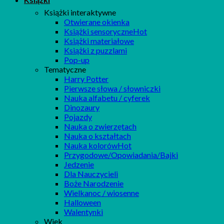
Książki interaktywne
Otwierane okienka
Książki sensoryczne
Książki materiałowe
Książki z puzzlami
Pop-up
Tematyczne
Harry Potter
Pierwsze słowa / słowniczki
Nauka alfabetu / cyferek
Dinozaury
Pojazdy
Nauka o zwierzętach
Nauka o kształtach
Nauka kolorów
Przygodowe/Opowiadania/Bajki
Jedzenie
Dla Nauczycieli
Boże Narodzenie
Wielkanoc / wiosenne
Halloween
Walentynki
Wiek