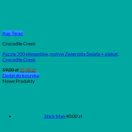
Kup Teraz
Crocodile Creek
Puzzle 200 elementów, motyw Zwierzęta Świata + plakat,
Crocodile Creek
59,00
zł
55,00
zł
Dodaj do koszyka
Nowe Produkty
Stick Man
40,00
zł