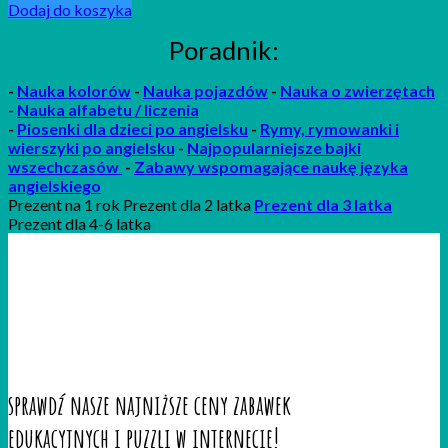
Dodaj do koszyka
Poradnik:
-
Nauka kolorów
-
Nauka pojazdów
-
Nauka o zwierzętach
-
Nauka alfabetu / liczenia
-
P
iosenki
dla dzieci po angielsku
-
Rymy, rymowanki i
wierszyki po angielsku
-
Najpopularniejsze bajki
wszechczasów
-
Zabawy wspomagające naukę języka
angielskiego
Prezent na 1 rok Prezent dla 2 latka
Prezent dla 3 latka
Prezent dla 4-6 latka
sprawdź nasze najniższe ceny zabawek
edukacyjnych i puzzli w internecie!