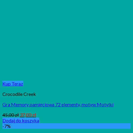
Kup Teraz
Crocodile Creek
Gra Memory pamięciowa 72 elementy, motyw Motylki
45,00
zł
37,00
zł
Dodaj do koszyka
-7%