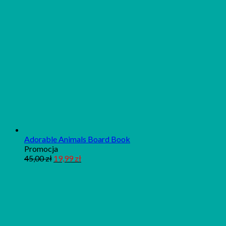
Adorable Animals Board Book
Produkt
Promocja
w
45,00
zł
19,99
zł
promocji