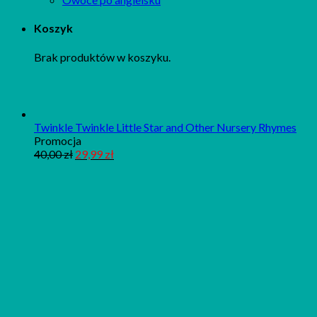
Koszyk
Brak produktów w koszyku.
Twinkle Twinkle Little Star and Other Nursery Rhymes
Produkt
Promocja
w
40,00
zł
29,99
zł
promocji