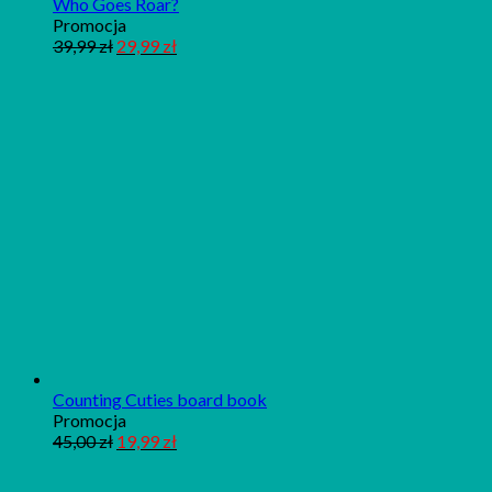
Who Goes Roar?
Produkt
Promocja
w
39,99
zł
29,99
zł
promocji
Counting Cuties board book
Produkt
Promocja
w
45,00
zł
19,99
zł
promocji