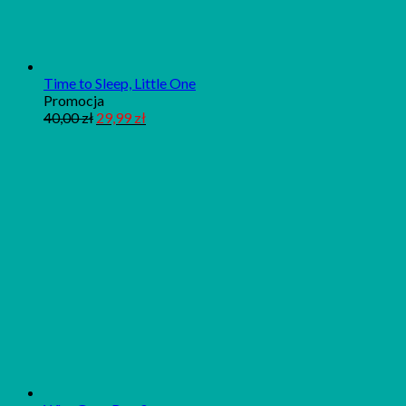
Time to Sleep, Little One
Produkt
Promocja
w
40,00
zł
29,99
zł
promocji