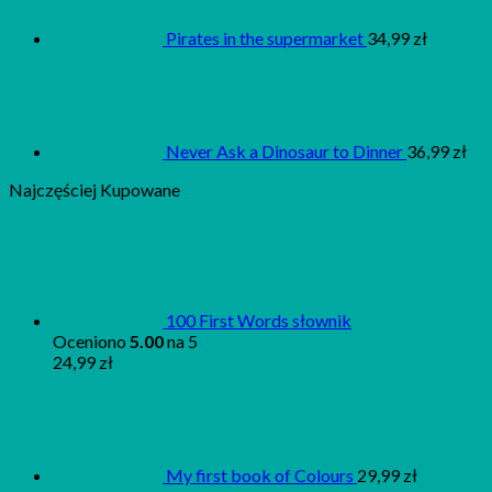
Pirates in the supermarket
34,99
zł
Never Ask a Dinosaur to Dinner
36,99
zł
Najczęściej Kupowane
100 First Words słownik
Oceniono
5.00
na 5
24,99
zł
My first book of Colours
29,99
zł