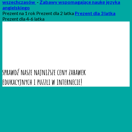
wszechczasów
-
Zabawy wspomagające naukę języka
angielskiego
Prezent na 1 rok Prezent dla 2 latka
Prezent dla 3 latka
Prezent dla 4-6 latka
sprawdź nasze najniższe ceny zabawek
edukacyjnych i puzzli w internecie!