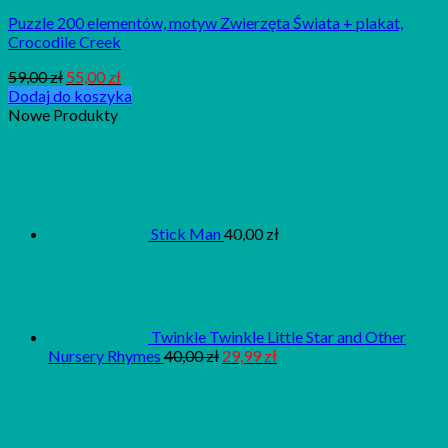
Puzzle 200 elementów, motyw Zwierzęta Świata + plakat,
Crocodile Creek
59,00
zł
55,00
zł
Dodaj do koszyka
Nowe Produkty
Stick Man
40,00
zł
Twinkle Twinkle Little Star and Other
Nursery Rhymes
40,00
zł
29,99
zł