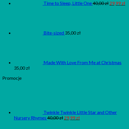
Time to Sleep, Little One
40,00
zł
29,99
zł
Bite-sized
35,00
zł
Made With Love From Me at Christmas
35,00
zł
Promocje
Twinkle Twinkle Little Star and Other
Nursery Rhymes
40,00
zł
29,99
zł