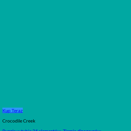
Kup Teraz
Crocodile Creek
Puzzle w tubie 24 elementów. Ziemia dinozaurów