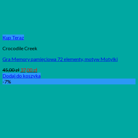
Kup Teraz
Crocodile Creek
Gra Memory pamięciowa 72 elementy, motyw Motylki
45,00
zł
37,00
zł
Dodaj do koszyka
-7%