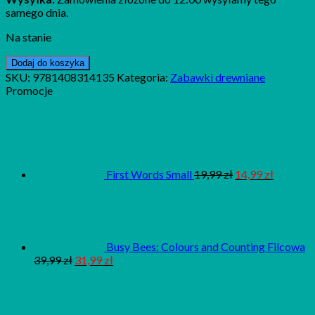
samego dnia.
Na stanie
Dodaj do koszyka
SKU:
9781408314135
Kategoria:
Zabawki drewniane
Promocje
First Words Small
19,99
zł
14,99
zł
Busy Bees: Colours and Counting Filcowa
39,99
zł
31,99
zł