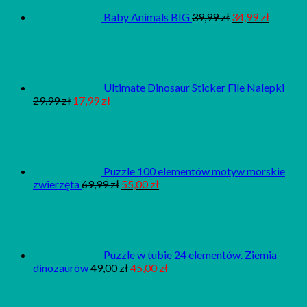
Baby Animals BIG
39,99
zł
34,99
zł
Ultimate Dinosaur Sticker File Nalepki
29,99
zł
17,99
zł
Puzzle 100 elementów motyw morskie
zwierzęta
69,99
zł
55,00
zł
Puzzle w tubie 24 elementów. Ziemia
dinozaurów
49,00
zł
45,00
zł