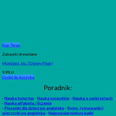
Kup Teraz
Zabawki drewniane
Monsters, Inc. (Disney Pixar)
9,99
zł
Dodaj do koszyka
Poradnik:
-
Nauka kolorów
-
Nauka pojazdów
-
Nauka o zwierzętach
-
Nauka alfabetu / liczenia
-
P
iosenki
dla dzieci po angielsku
-
Rymy, rymowanki i
wierszyki po angielsku
-
Najpopularniejsze bajki