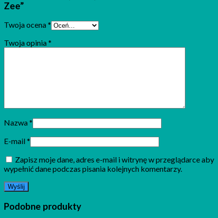
Zee”
Twoja ocena
*
Twoja opinia
*
Nazwa
*
E-mail
*
Zapisz moje dane, adres e-mail i witrynę w przeglądarce aby
wypełnić dane podczas pisania kolejnych komentarzy.
Podobne produkty