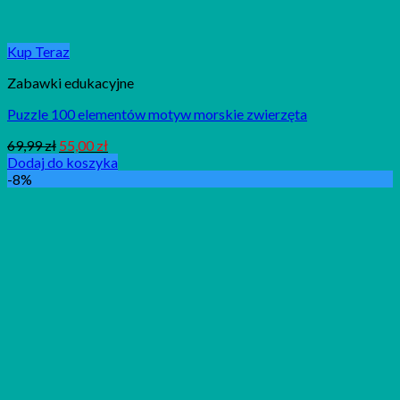
Kup Teraz
Zabawki edukacyjne
Puzzle 100 elementów motyw morskie zwierzęta
69,99
zł
55,00
zł
Dodaj do koszyka
-8%