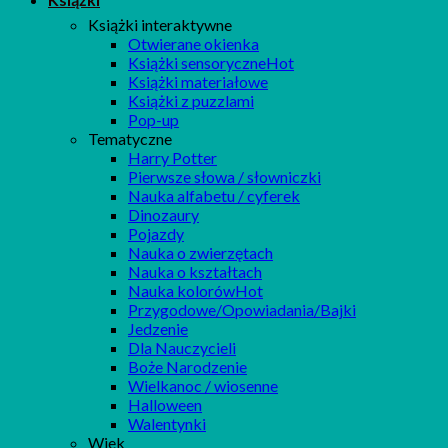
Książki interaktywne
Otwierane okienka
Książki sensoryczne
Książki materiałowe
Książki z puzzlami
Pop-up
Tematyczne
Harry Potter
Pierwsze słowa / słowniczki
Nauka alfabetu / cyferek
Dinozaury
Pojazdy
Nauka o zwierzętach
Nauka o kształtach
Nauka kolorów
Przygodowe/Opowiadania/Bajki
Jedzenie
Dla Nauczycieli
Boże Narodzenie
Wielkanoc / wiosenne
Halloween
Walentynki
Wiek