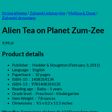
Strona główna
/
Zabawki edukacyjne
/
Melissa & Doug
/
Zabawki drewniane
Alien Tea on Planet Zum-Zee
9,99
zł
Product details
Publisher ‏ : ‎
Hodder & Stoughton (February 3, 2011)
Language ‏ : ‎
English
Paperback ‏ : ‎
32 pages
ISBN-10 ‏ : ‎
1408314134
ISBN-13 ‏ : ‎
9781408314135
Reading age ‏ : ‎
Baby – 5 years
Grade level ‏ : ‎
Preschool – Kindergarten
Item Weight ‏ : ‎
7.8 ounces
Dimensions ‏ : ‎
9.5 x 0.2 x 11.5 inches
Wysyłka:
Zamówienia złożone do 12:00 wysyłamy tego