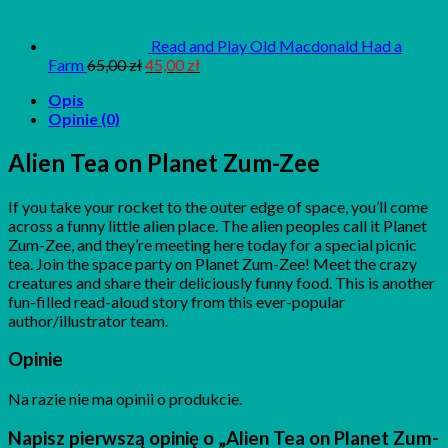
Read and Play Old Macdonald Had a
Farm
65,00
zł
45,00
zł
Opis
Opinie (0)
Alien Tea on Planet Zum-Zee
If you take your rocket to the outer edge of space, you’ll come
across a funny little alien place. The alien peoples call it Planet
Zum-Zee, and they’re meeting here today for a special picnic
tea. Join the space party on Planet Zum-Zee! Meet the crazy
creatures and share their deliciously funny food. This is another
fun-filled read-aloud story from this ever-popular
author/illustrator team.
Opinie
Na razie nie ma opinii o produkcie.
Napisz pierwszą opinię o „Alien Tea on Planet Zum-