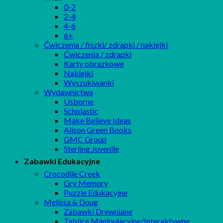
0-2
2-4
4-6
6+
Ćwiczenia / fiszki/ zdrapki / naklejki
Ćwiczenia / zdrapki
Karty obrazkowe
Naklejki
Wyszukiwanki
Wydawnictwa
Usborne
Scholastic
Make Believe Ideas
Alison Green Books
GMC Group
Sterling Juvenile
Zabawki Edukacyjne
Crocodile Creek
Gry Memory
Puzzle Edukacyjne
Melissa & Doug
Zabawki Drewniane
Tablice Manipulacyjne/Interaktywne