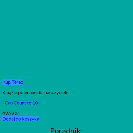
Kup Teraz
Książki polecane dla nauczycieli
I Can Count to 10
49,99
zł
Dodaj do koszyka
Poradnik: