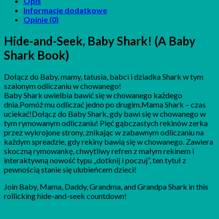
Opis
Informacje dodatkowe
Opinie (0)
Hide-and-Seek, Baby Shark! (A Baby
Shark Book)
Dołącz do Baby, mamy, tatusia, babci i dziadka Shark w tym
szalonym odliczaniu w chowanego!
Baby Shark uwielbia bawić się w chowanego każdego
dnia.Pomóż mu odliczać jedno po drugim.Mama Shark – czas
uciekać!Dołącz do Baby Shark, gdy bawi się w chowanego w
tym rymowanym odliczaniu! Pięć gąbczastych rekinów zerka
przez wykrojone strony, znikając w zabawnym odliczaniu na
każdym spreadzie, gdy rekiny bawią się w chowanego. Zawiera
skoczną rymowankę, chwytliwy refren z małym rekinem i
interaktywną nowość typu „dotknij i poczuj”, ten tytuł z
pewnością stanie się ulubieńcem dzieci!
Join Baby, Mama, Daddy, Grandma, and Grandpa Shark in this
rollicking hide-and-seek countdown!