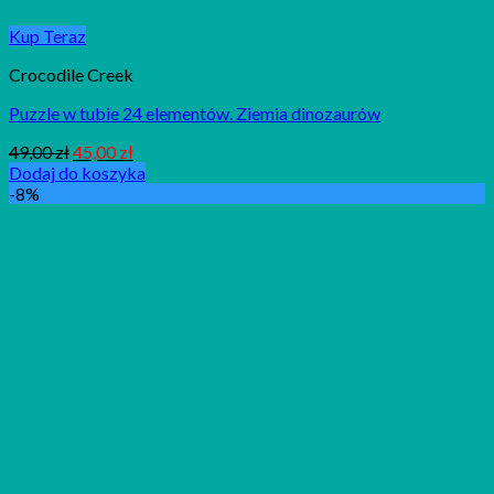
Kup Teraz
Crocodile Creek
Puzzle w tubie 24 elementów. Ziemia dinozaurów
49,00
zł
45,00
zł
Dodaj do koszyka
-8%