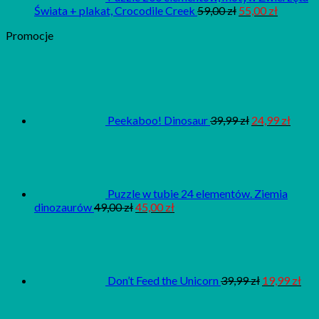
Świata + plakat, Crocodile Creek
59,00
zł
55,00
zł
Promocje
Peekaboo! Dinosaur
39,99
zł
24,99
zł
Puzzle w tubie 24 elementów. Ziemia
dinozaurów
49,00
zł
45,00
zł
Don’t Feed the Unicorn
39,99
zł
19,99
zł