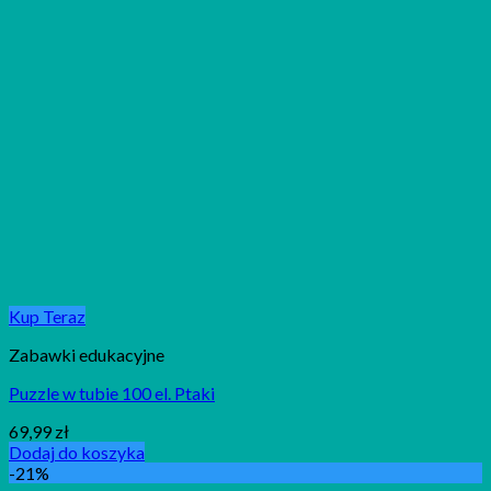
Kup Teraz
Zabawki edukacyjne
Puzzle w tubie 100 el. Ptaki
69,99
zł
Dodaj do koszyka
-21%