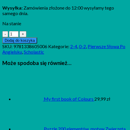
Wysyłka:
Zamówienia złożone do 12:00 wysyłamy tego
samego dnia.
Na stanie
ilość
Hide-
Dodaj do koszyka
and-
SKU:
9781338605006
Kategorie:
2-4
,
0-2
,
Pierwsze Słowa Po
Seek
Angielsku
,
Scholastic
Baby
Shark!
Może spodoba się również…
(A
Baby
Shark
Book)
My first book of Colours
29,99
zł
Puzzle 200 elementów, motyw Zwierzęta