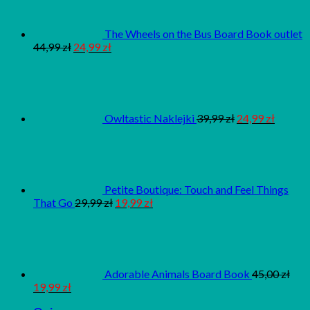
The Wheels on the Bus Board Book outlet
44,99
zł
24,99
zł
Owltastic Naklejki
39,99
zł
24,99
zł
Petite Boutique: Touch and Feel Things
That Go
29,99
zł
19,99
zł
Adorable Animals Board Book
45,00
zł
19,99
zł