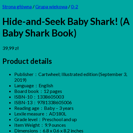
Strona główna
/
Grupa wiekowa
/
0-2
Hide-and-Seek Baby Shark! (A
Baby Shark Book)
39,99
zł
Product details
Publisher ‏ : ‎
Cartwheel; Illustrated edition (September 3,
2019)
Language ‏ : ‎
English
Board book ‏ : ‎
12 pages
ISBN-10 ‏ : ‎
1338605003
ISBN-13 ‏ : ‎ 9781338605006
Reading age ‏ : ‎
Baby – 3 years
Lexile measure ‏ : ‎
AD180L
Grade level ‏ : ‎
Preschool and up
Item Weight ‏ : ‎
9.9 ounces
Dimensions ‏ : ‎
6.8 x 0.6 x 8.2 inches