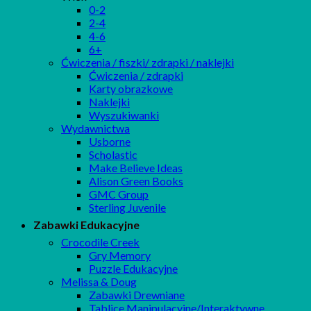
0-2
2-4
4-6
6+
Ćwiczenia / fiszki/ zdrapki / naklejki
Ćwiczenia / zdrapki
Karty obrazkowe
Naklejki
Wyszukiwanki
Wydawnictwa
Usborne
Scholastic
Make Believe Ideas
Alison Green Books
GMC Group
Sterling Juvenile
Zabawki Edukacyjne
Crocodile Creek
Gry Memory
Puzzle Edukacyjne
Melissa & Doug
Zabawki Drewniane
Tablice Manipulacyjne/Interaktywne