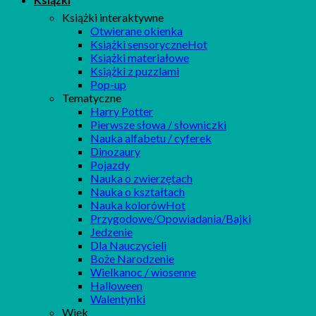
Książki interaktywne
Otwierane okienka
Książki sensoryczne
Książki materiałowe
Książki z puzzlami
Pop-up
Tematyczne
Harry Potter
Pierwsze słowa / słowniczki
Nauka alfabetu / cyferek
Dinozaury
Pojazdy
Nauka o zwierzętach
Nauka o kształtach
Nauka kolorów
Przygodowe/Opowiadania/Bajki
Jedzenie
Dla Nauczycieli
Boże Narodzenie
Wielkanoc / wiosenne
Halloween
Walentynki
Wiek