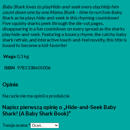
Baby Shark loves to playHide-and-seek every day.Help him
count down one by one.Mama Shark – time to run!
Join Baby
Shark as he plays hide-and-seek in this rhyming countdown!
Five squishy sharks peek through the die-cut pages,
disappearing in a fun countdown on every spread as the sharks
play hide-and-seek. Featuring a bouncy rhyme, the catchy baby
shark refrain, and interactive touch-and-feel novelty, this title is
bound to become a kid-favorite!
Waga
0.3 kg
ISBN
9781338605006
Opinie
Na razie nie ma opinii o produkcie.
Napisz pierwszą opinię o „Hide-and-Seek Baby
Shark! (A Baby Shark Book)”
Twoja ocena
*