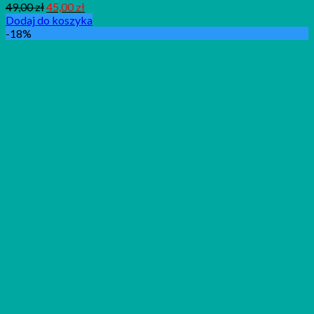
49,00
zł
45,00
zł
Dodaj do koszyka
-18%