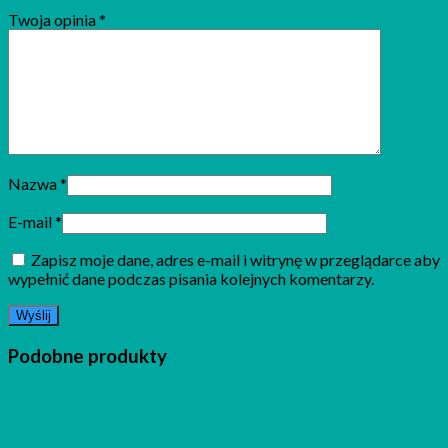
Twoja opinia
*
Nazwa
*
E-mail
*
Zapisz moje dane, adres e-mail i witrynę w przeglądarce aby
wypełnić dane podczas pisania kolejnych komentarzy.
Podobne produkty