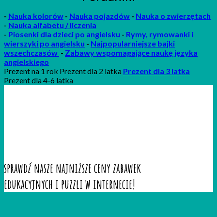
-
Nauka kolorów
-
Nauka pojazdów
-
Nauka o zwierzętach
-
Nauka alfabetu / liczenia
-
P
iosenki
dla dzieci po angielsku
-
Rymy, rymowanki i
wierszyki po angielsku
-
Najpopularniejsze bajki
wszechczasów
-
Zabawy wspomagające naukę języka
angielskiego
Prezent na 1 rok Prezent dla 2 latka
Prezent dla 3 latka
Prezent dla 4-6 latka
sprawdź nasze najniższe ceny zabawek
edukacyjnych i puzzli w internecie!