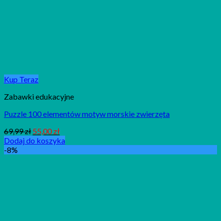
Kup Teraz
Zabawki edukacyjne
Puzzle 100 elementów motyw morskie zwierzęta
69,99
zł
55,00
zł
Dodaj do koszyka
-8%