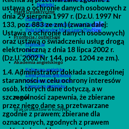
Naklejki
ustawą o ochronie danych osobowych z
Maty Dydaktyczne
dnia 29 sierpnia 1997 r. (Dz.U. 1997 Nr
Pomoce
133, poz. 883 ze zm.) (zwana dalej:
Maty Edukacyjne Move Learn Play
Pola Edukacyjne Move Learn Play
Ustawą o ochronie danych osobowych)
Promocja / outlet
oraz ustawą o świadczeniu usług drogą
Promocja
elektroniczną z dnia 18 lipca 2002 r.
Outlet
Używane
(Dz.U. 2002 Nr 144, poz. 1204 ze zm.).
Akademia angielskiego
Kolory po angielsku
1.4. Administrator dokłada szczególnej
Zwierzęta po angielsku
staranności w celu ochrony interesów
Wielkanoc po angielsku
Owoce po angielsku
osób, których dane dotyczą, a w
szczególności zapewnia, że zbierane
Koszyk
przez niego dane są przetwarzane
Brak produktów w koszyku.
zgodnie z prawem; zbierane dla
oznaczonych, zgodnych z prawem