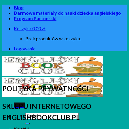
Skip
Blog
to
Darmowe materiały do nauki dziecka angielskiego
content
Program Partnerski
Koszyk /
0,00
zł
Brak produktów w koszyku.
Logowanie
POLITYKA PRYWATNOŚCI
SKLEPU INTERNETOWEGO
Menu
Szukaj:
ENGLISHBOOKCLUB.PL
Książki