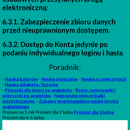
elektroniczną:
6.3.1. Zabezpieczenie zbioru danych
przed nieuprawnionym dostępem.
6.3.2. Dostęp do Konta jedynie po
podaniu indywidualnego loginu i hasła.
Poradnik:
-
Nauka kolorów
-
Nauka pojazdów
-
Nauka o zwierzętach
-
Nauka alfabetu / liczenia
-
P
iosenki
dla dzieci po angielsku
-
Rymy, rymowanki i
wierszyki po angielsku
-
Najpopularniejsze bajki
wszechczasów
-
Zabawy wspomagające naukę języka
angielskiego
Prezent na 1 rok Prezent dla 2 latka
Prezent dla 3 latka
Prezent dla 4-6 latka