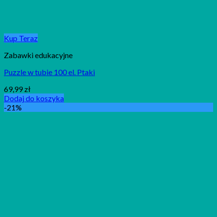
Kup Teraz
Zabawki edukacyjne
Puzzle w tubie 100 el. Ptaki
69,99
zł
Dodaj do koszyka
-21%