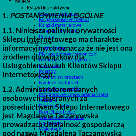
Książki interaktywne
Otwierane okienka
1.
POSTANOWIENIA OGÓLNE
Książki sensoryczne
Książki materiałowe
1.1. Niniejsza polityka prywatności
Książki z puzzlami
Pop-up
Sklepu Internetowego ma charakter
Tematyczne
informacyjny, co oznacza że nie jest ona
Harry Potter
Pierwsze słowa / słowniczki
źródłem obowiązków dla
Nauka alfabetu / cyferek
Usługobiorców lub Klientów Sklepu
Dinozaury
Pojazdy
Internetowego.
Nauka o zwierzętach
Nauka o kształtach
1.2. Administratorem danych
Nauka kolorów
Przygodowe/Opowiadania/Bajki
osobowych zbieranych za
Jedzenie
pośrednictwem Sklepu Internetowego
Dla Nauczycieli
Boże Narodzenie
jest Magdalena Taczanowska
Wielkanoc / wiosenne
Halloween
prowadząca działalność gospodarczą
Walentynki
pod nazwą Magdalena Taczanowska
Wiek