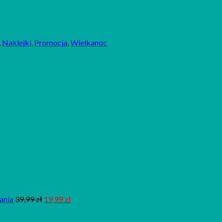
,
Naklejki
,
Promocja
,
Wielkanoc
ania
39,99
zł
19,99
zł