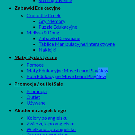
Sterling Juvenile
Zabawki Edukacyjne
Crocodile Creek
Gry Memory
Puzzle Edukacyjne
Melissa & Doug
Zabawki Drewniane
Tablice Manipulacyjne/Interaktywne
Naklejki
Maty Dydaktyczne
Pomoce
Maty Edukacyjne Move Learn Play
Pola Edukacyjne Move Learn Play
Promocja / outlet
Promocja
Outlet
Używane
Akademia angielskiego
Kolory po angielsku
Zwierzęta po angielsku
Wielkanoc po angielsku
Owoce po angielsku