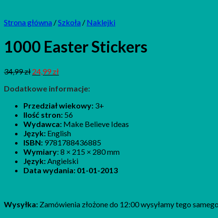
Strona główna
/
Szkoła
/
Naklejki
1000 Easter Stickers
34,99
zł
24,99
zł
Dodatkowe informacje:
Przedział wiekowy:
3+
Ilość stron:
56
Wydawca:
Make Believe Ideas
Język:
English
ISBN:
9781788436885
Wymiary
: 8 × 215 × 280 mm
Język:
Angielski
Data wydania: 01-01-2013
Wysyłka:
Zamówienia złożone do 12:00 wysyłamy tego samego 