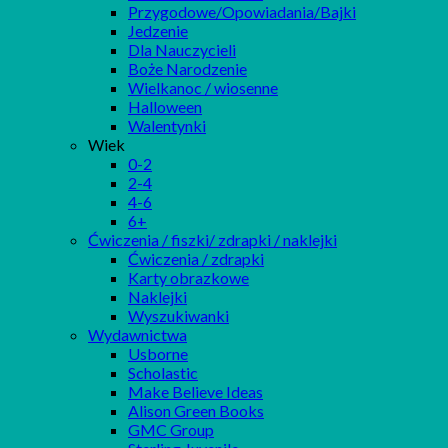
Przygodowe/Opowiadania/Bajki
Jedzenie
Dla Nauczycieli
Boże Narodzenie
Wielkanoc / wiosenne
Halloween
Walentynki
Wiek
0-2
2-4
4-6
6+
Ćwiczenia / fiszki/ zdrapki / naklejki
Ćwiczenia / zdrapki
Karty obrazkowe
Naklejki
Wyszukiwanki
Wydawnictwa
Usborne
Scholastic
Make Believe Ideas
Alison Green Books
GMC Group