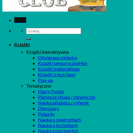
Menu
Szukaj:
Książki
Książki interaktywne
Otwierane okienka
Książki sensoryczne
Książki materiałowe
Książki z puzzlami
Pop-up
Tematyczne
Harry Potter
Pierwsze słowa / słowniczki
Nauka alfabetu / cyferek
Dinozaury
Pojazdy
Nauka o zwierzętach
Nauka o kształtach
Nauka kolorów