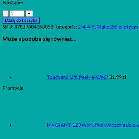
Na stanie
ilość
1000
Dodaj do koszyka
Easter
SKU:
97817884368852
Kategorie:
2-4
,
4-6
,
Make Believe Ideas
Stickers
Może spodoba się również…
Touch and Lift, Peek-a-Who?
31,99
zł
Promocje
My GIANT 123 Work Pad ćwiczenia do pis