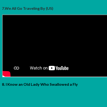
7.We All Go Traveling By (US)
8. I Know an Old Lady Who Swallowed a Fly