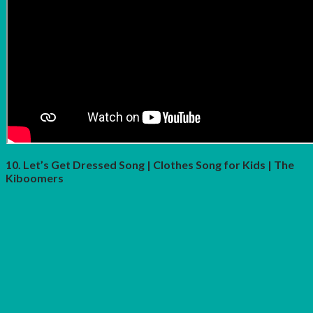
10. Let’s Get Dressed Song | Clothes Song for Kids | The
Kiboomers