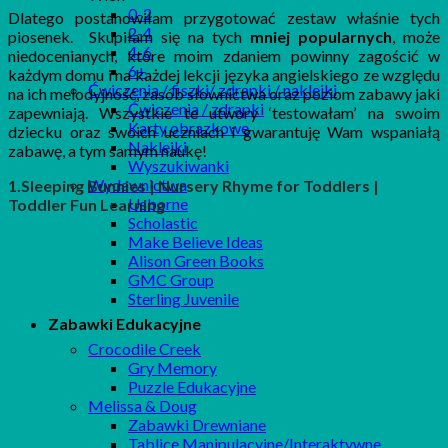
0-2
Dlatego postanowiłam przygotować zestaw właśnie tych
2-4
piosenek. Skupiłam się na tych
mniej popularnych
, może
4-6
niedocenianych, które moim zdaniem powinny zagościć w
6+
każdym domu i na każdej lekcji języka angielskiego ze względu
Ćwiczenia / fiszki/ zdrapki / naklejki
na ich melodyjność, zasób słownictwa oraz poziom zabawy jaki
Ćwiczenia / zdrapki
zapewniają. Wszystkie te utwory ‘testowałam’ na swoim
Karty obrazkowe
dziecku oraz swoich uczniach i gwarantuję Wam wspaniałą
Naklejki
zabawę, a tym samym naukę!
Wyszukiwanki
Wydawnictwa
1.Sleeping Bunnies | Nursery Rhyme for Toddlers |
Usborne
Toddler Fun Learning
Scholastic
Make Believe Ideas
Alison Green Books
GMC Group
Sterling Juvenile
Zabawki Edukacyjne
Crocodile Creek
Gry Memory
Puzzle Edukacyjne
Melissa & Doug
Zabawki Drewniane
Tablice Manipulacyjne/Interaktywne