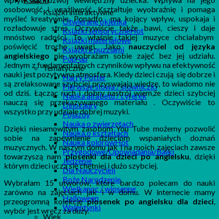
osobowość i wrażliwość. Kształtuje wyobraźnię i pomaga
Książki interaktywne
myśleć kreatywnie. Ponadto ma kojący wpływ, uspokaja i
Otwierane okienka
rozładowuje stres. Oczywiście także bawi, cieszy i daje
Książki sensoryczne
mnóstwo radości. To właśnie takiej muzyce chciałabym
Książki materiałowe
poświęcić trochę uwagi. Jako
nauczyciel od języka
Książki z puzzlami
angielskiego
nie wyobrażam sobie zajęć bez jej udziału.
Pop-up
Jednym z fundamentalnych czynników wpływu na efektywność
Tematyczne
nauki jest pozytywna atmosfera. Kiedy dzieci czują się dobrze i
Harry Potter
są zrelaksowane szybciej przyswajają wiedzę, to wiadomo nie
Pierwsze słowa / słowniczki
od dziś. Łącząc ruch i dobry nastrój wiem,że dzieci szybciej
Nauka alfabetu / cyferek
nauczą się przekazywanego materiału . Oczywiście to
Dinozaury
wszystko przy udziale dobrej muzyki.
Pojazdy
Nauka o zwierzętach
Dzięki niesamowitym zasobom You Tube możemy pozwolić
Nauka o kształtach
sobie na zapewnienie dzieciom wspaniałych doznań
Nauka kolorów
muzycznych. W naszym domu jak i na moich zajęciach zawsze
Przygodowe/Opowiadania/Bajki
towarzyszą nam
piosenki dla dzieci po angielsku
, dzięki
Jedzenie
którym dzieci uczą się chętniej i dużo szybciej.
Dla Nauczycieli
Boże Narodzenie
Wybrałam 15 utworów, które bardzo polecam do nauki
Wielkanoc / wiosenne
zarówno na zajęciach jak i w domu. W internecie mamy
Halloween
przeogromną kolekcję
piosenek po angielsku dla dzieci
,
Walentynki
wybór jest wręcz za duży.
Wiek