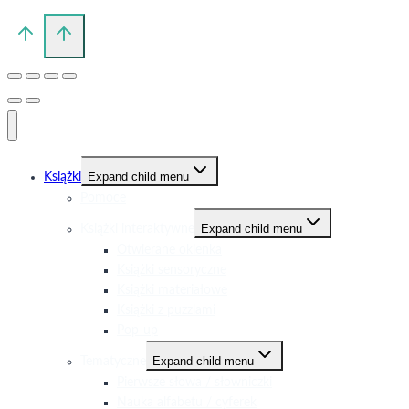
Expand child menu
Książki
Pomoce
Expand child menu
Książki interaktywne
Otwierane okienka
Książki sensoryczne
Książki materiałowe
Książki z puzzlami
Pop-up
Expand child menu
Tematyczne
Pierwsze słowa / słowniczki
Nauka alfabetu / cyferek