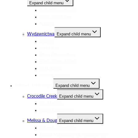
Expand child menu
Ćwiczenia / zdrapki
Karty obrazkowe
Naklejki
Expand child menu
Wydawnictwa
Usborne
Scholastic
Make Believe Ideas
Alison Green Books
GMC Group
Sterling Juvenile
Expand child menu
Zabawki Edukacyjne
Expand child menu
Crocodile Creek
Gry Memory
Puzzle Edukacyjne
Expand child menu
Melissa & Doug
Zabawki Drewniane
Tablice Manipulacyjne/Interaktywne