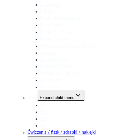
Dinozaury
Pojazdy
Nauka o zwierzętach
Harry Potter
Nauka o kształtach
Nauka kolorów
Przygodowe/Opowiadania/Bajki
Jedzenie
Dla Nauczycieli
Boże Narodzenie
Wielkanoc / wiosenne
Halloween
Walentynki
Expand child menu
Wiek
0-2
2-4
4-6
6+
Ćwiczenia / fiszki/ zdrapki / naklejki